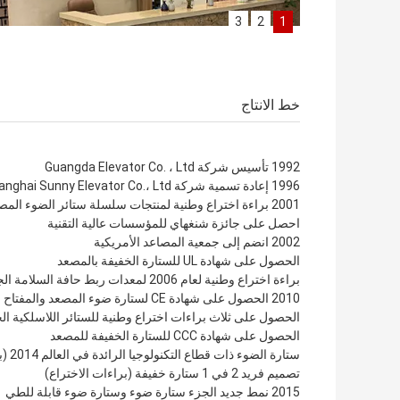
3
2
1
مبنى إدا
منطقة عرض المنتجات المكتب
منطقة معرض المن
خط الانتاج
1992 تأسيس شركة Guangda Elevator Co. ، Ltd
1996 إعادة تسمية شركة Shanghai Sunny Elevator Co.، Ltd
2001 براءة اختراع وطنية لمنتجات سلسلة ستائر الضوء المصعد
احصل على جائزة شنغهاي للمؤسسات عالية التقنية
2002 انضم إلى جمعية المصاعد الأمريكية
الحصول على شهادة UL للستارة الخفيفة بالمصعد
براءة اختراع وطنية لعام 2006 لمعدات ربط حافة السلامة الجديدة
2010 الحصول على شهادة CE لستارة ضوء المصعد والمفتاح الكهروضوئي
الحصول على ثلاث براءات اختراع وطنية للستائر اللاسلكية ال
الحصول على شهادة CCC للستارة الخفيفة للمصعد
ستارة الضوء ذات قطاع التكنولوجيا الرائدة في العالم 2014 (براءة اختراع)
تصميم فريد 2 في 1 ستارة خفيفة (براءات الاختراع)
2015 نمط جديد الجزء ستارة ضوء وستارة ضوء قابلة للطي