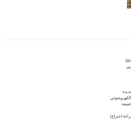
ري
ية
تج
خفيفة