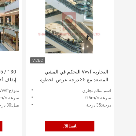
التجارية Vvvf التحكم في المشي
المصعد مع 35 درجة عرض الخطوة
1000mm
لمركز ا
اسم:سالم تجاري
نموذج:Vvvf السلالم المتحركة المتحركة
سرعة:0.5m/s
سرعة:0.5m/s
درجة:35 درجة
ميل:30 درجة / 35 درجة
ﺎﺘﺼﻟ ﺍﻶﻧ