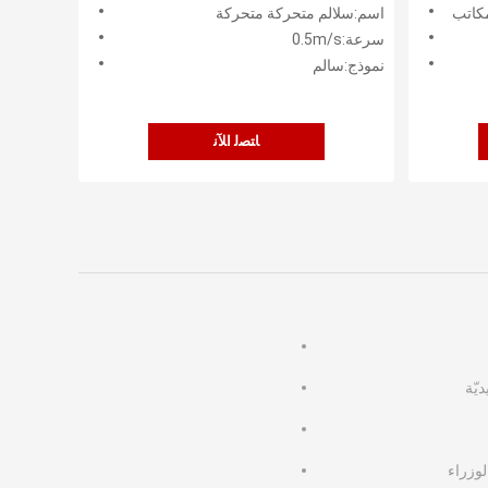
كبيرة
كاتب
اسم:سلالم متحركة متحركة
سرعة:0.5m/s
نموذج:سالم
ﺎﺘﺼﻟ ﺍﻶﻧ
يّة
وزراء