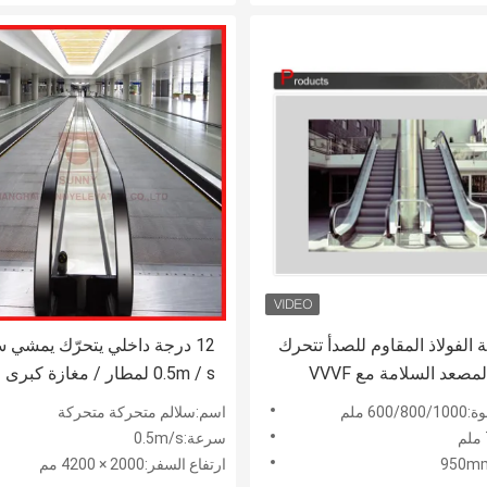
 الفولاذ المقاوم للصدأ تتحرك
12 درجة داخلي يتحرّك يمشي س
صعد السلامة مع VVVF
0.5m / s لمطار / مغازة كبرى
60 ملم
اسم:سلالم متحركة متحركة
سرعة:0.5m/s
ارتفاع السفر:2000 × 4200 مم