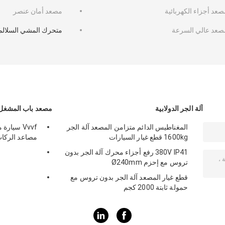
صعد أجزاء الكهربائية
مصعد أمان عنصر
صعد عالي السرعة
متحرك المشي السلالم
آلة الجر الدولابية
مصعد باب المشغل
المغناطيس الدائم متزامن المصعد آلة الجر
Vvvf سيا
1600kg قطع غيار السيارات
مصاعد الركا
380V IP41 رفع أجزاء محرك آلة الجر بدون
تروس مع إحزم Ø240mm
قطع غيار المصعد آلة الجر بدون تروس مع
حمولة ثابتة 2000 كجم