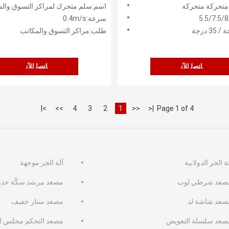
السرعة 0.4M / S
 متحركة متحركة
اسم:سلم متحرك لمراكز التسوق والم
سرعة:0.4m/s
طلب:مراكز التسوق والمكاتب
ﺎﺘﺼﻟ ﺍﻶﻧ
ﺎﺘﺼﻟ ﺍﻶﻧ
>|
>>
4
3
2
1
<<
|<
Page 1 of 4
ة الجر الدولابية
آلة الجر موجهة
صعد شرطي لوب
مصعد مرشد سكّة حديد
صعد شاشة لد
مصعد ستار خفيف
صعد سلسلة التعويض
مصعد التحكم مجلس ال