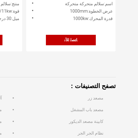
الخطوة
المصعد
اسم:سلالم متحركة متحركة
منتج:سلالم
عرض الخطوة:1000mm
قوة:5.5/7.5/8/11kw
قدرة المحرك:1000kw
ميل:30 درجة / 35 درجة
ﺎﺘﺼﻟ ﺍﻶﻧ
تصفح التصنيفات：
مصعد زر
آل
مصعد باب المشغل
م
كابينة مصعد الديكور
م
نظام الجر الجر
م