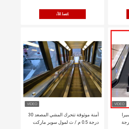
ﺎﺘﺼﻟ ﺍﻶﻧ
يرا
آمنة موثوقة تتحرك المشي المصعد 30
 المصعد زاوية 30 درجة
درجة 0.5 م / ث لمول سوبر ماركت