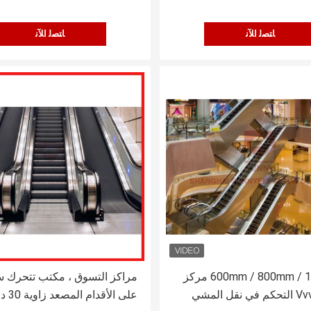
ﺎﺘﺼﻟ ﺍﻶﻧ
ﺎﺘﺼﻟ ﺍﻶﻧ
600mm / 800mm / 1000mm مركز
مراكز التسوق ، مكتب تتحرك س
تسوق Vvvf التحكم في نقل المشي
على الأقدام