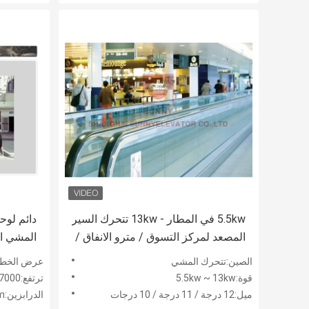
5.5kw في المطار - 13kw تتحرك السير
دائم لوحة
المصعد لمركز التسوق / مترو الانفاق /
المشي الم
المطار
الصين:تتحرك المشي
عرض الخطوة:0/800/1000
قوة:5.5kw ~ 13kw
ترتفع:7000 ملم
ميل:12 درجة / 11 درجة / 10 درجات
الدرابزين:950mm