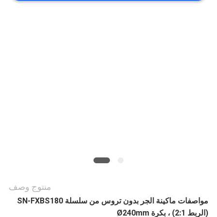
أخبار
حالات
خريطة
الموقع
PRIVACY
POLICY
منتوج وصف
مواصفات ماكينة الجر بدون تروس من سلسلة SN-FXBS180
(الربط 2:1) ، بكرة Ø240mm