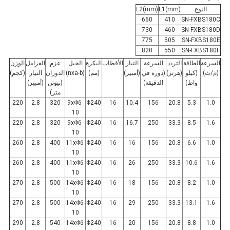
النوع
L1(mm)
L2(mm)
660
410
SN-FXBS180C
730
460
SN-FXBS180D
775
505
SN-FXBS180E
820
550
SN-FXBS180F
السرعة
الطاقة
التردد
السرعة
التيار
الأقطاب
البكرة
الحبل
عزم
الفرامل
الوزن
(م/ث)
(كيلو
(هرتز)
(دورة في
(أمبير)
(مم)
(nxa-b)
الدوران
التيار
(كجم)
واط)
الدقيقة)
(نيوتن
(أمبير)
متر)
220
2.8
320
9xΦ6-
Φ240
16
10.4
156
20.8
5.3
1.0
10
220
2.8
320
9xΦ6-
Φ240
16
16.7
250
33.3
8.5
1.6
10
260
2.8
400
11xΦ6-
Φ240
16
16
156
20.8
6.6
1.0
10
260
2.8
400
11xΦ6-
Φ240
16
26
250
33.3
10.6
1.6
10
270
2.8
500
14xΦ6-
Φ240
16
18
156
20.8
8.2
1.0
10
270
2.8
500
14xΦ6-
Φ240
16
29
250
33.3
13.1
1.6
10
290
2.8
540
14xΦ6-
Φ240
16
20
156
20.8
8.8
1.0