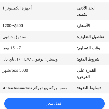
الحد الأدنى
أجهزة الكمبيوتر 1
جولة
لكمية:
في
الأسعار:
$500~1200
المعمل
تفاصيل التغليف:
صندوق خشبي
وقت التسليم:
7~ 15 يوما
مراقبة
شروط الدفع:
ويسترن يونيون, T/T, L/C, باي بال
الجودة
القدرة على
5000 pcs/شهر
العرض:
اتصل
تسليط الضوء:
,
مصعد الجر آلة، رفع الجر آلة
lift traction machine
بنا
افضل سعر