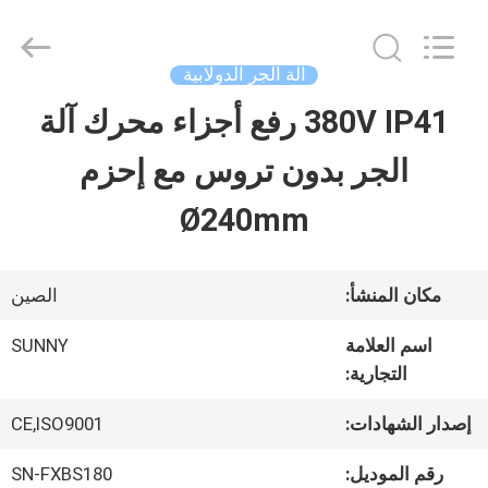
2026
SHANGHAI
SUNNY
ELEVATOR
آلة الجر الدولابية
CO.,LTD.
All
380V IP41 رفع أجزاء محرك آلة
بيت
Rights
Reserved.
الجر بدون تروس مع إحزم
منتجات
Ø240mm
أشرطة
مكان المنشأ:
الصين
فيديو
اسم العلامة
SUNNY
التجارية:
معلومات
إصدار الشهادات:
CE,ISO9001
عنا
رقم الموديل:
SN-FXBS180