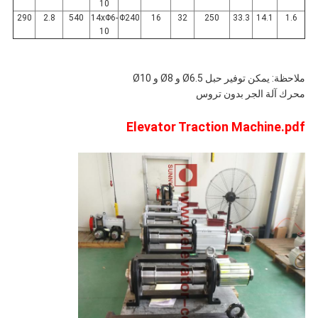
10
290
2.8
540
14xΦ6-
Φ240
16
32
250
33.3
14.1
1.6
10
ملاحظة: يمكن توفير حبل Ø6.5 و Ø8 و Ø10
محرك آلة الجر بدون تروس
Elevator Traction Machine.pdf