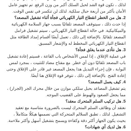
لذلك ، تكون قوة الشد لحبل السلك أكبر من وزن الرفع. تم تجهيز عامل
الأمان بأكثر من أربعة حبال سلكية. لذلك لن تنكسر في نفس الوقت.
2. هل من الخطر انقطاع التيار الكهربائي فجأة أثناء تشغيل المصعد؟
إذا حدث ذلك ، سيتوقف المصعد تلقائيًا بسبب جهاز السلامة الكهربائية
والميكانيكية. في حالة انقطاع التيار الكهربائي ، سيتم تشغيل فرامل
المصعد تلقائيًا. بالإضافة إلى ذلك ، تعمل أيضًا أقسام إمداد الطاقة مثل
انقطاع التيار الكهربائي المخطط له والإشعار المسبق.
3. هل نتأذى عندما يغلق فجأة؟
في عملية الإغلاق ، إذا لمس الأشخاص باب القاعة ، فسيتم إعادة تشغيل
باب المصعد تلقائيًا دون أي خطر. مع مفتاح مضاد للتثبيت ، بمجرد لمس
البوابة ، فإن إجراء التبديل هذا يجعل المصعد غير قادر على الإغلاق وحتى
إعادة الفتح. بالإضافة إلى ذلك ، تتوفر قوة الإغلاق هنا أيضًا.
4. كيف يعمل المصعد؟
يتم تشغيل المصاعد بحبل سلكي موازن من خلال محرك الجر (الجرار) ،
مما يجعل الصعود والهبوط على القضيب الموجه.
5. هل تركيب السلم المتحرك معقد؟
نعتقد أن وظائف السلم المتحرك ليست بالضرورة متناسبة مع تعقيد
التشغيل. لذلك ، تطبق السلالم المتحركة التي نصممها هيكلًا متكاملاً ،
بحيث يكون الجهاز أكثر دقة وكفاءة ويسمح بتشغيل أسهل وأكثر ملاءمة.
6. هل لديك أي شهادات؟