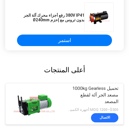
380V IP41 رفع أجزاء محرك آلة الجر
بدون تروس مع إحزم Ø240mm
استمر
أعلى المنتجات
تحميل 1000kg Gearless
مصعد الجر آلة لقطع
المصعد
$500~1200 MOQ:أجهزة الكمبيوتر 1
الاتصال