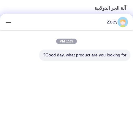
آلة الجر الدولابية
Zoey
المغناطيس الدائم متزامن المصعد آلة الجر 1600kg قطع غيار السيارات
30kN 330kg الوزن رمح تحميل آلة الجر بدون تروس لقطع غيار الرفع
1:29 PM
450-630 كجم تحميل 1.0 ~ 1.75 م / ث سرعة رفع آلة الجر مع كتلة
Good day, what product are you looking for?
الفرامل لقطع غيار المصاعد
فئات شعبية
جميع
آلة الجر الدولابية
آلة الجر موجهة
مصعد مرشد سكّة 
مصعد زر
حديديّة