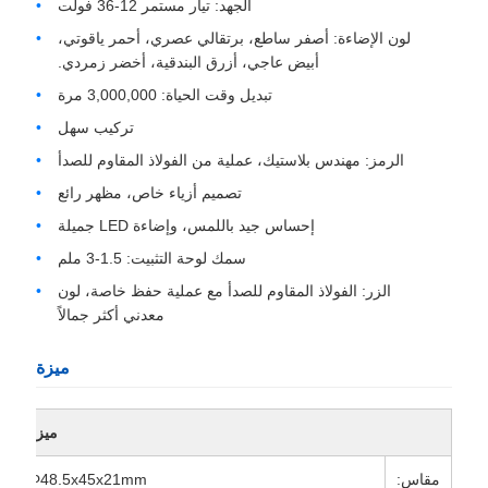
الجهد: تيار مستمر 12-36 فولت
لون الإضاءة: أصفر ساطع، برتقالي عصري، أحمر ياقوتي،
أبيض عاجي، أزرق البندقية، أخضر زمردي.
تبديل وقت الحياة: 3,000,000 مرة
تركيب سهل
الرمز: مهندس بلاستيك، عملية من الفولاذ المقاوم للصدأ
تصميم أزياء خاص، مظهر رائع
إحساس جيد باللمس، وإضاءة LED جميلة
سمك لوحة التثبيت: 1.5-3 ملم
الزر: الفولاذ المقاوم للصدأ مع عملية حفظ خاصة، لون
معدني أكثر جمالاً
ميزة
ميزة
مقاس:
Φ48.5x45x21mm