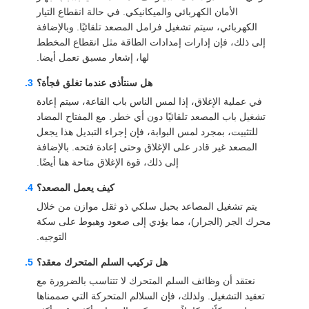
الأمان الكهربائي والميكانيكي. في حالة انقطاع التيار
الكهربائي، سيتم تشغيل فرامل المصعد تلقائيًا. وبالإضافة
إلى ذلك، فإن إدارات إمدادات الطاقة مثل انقطاع المخطط
لها، إشعار مسبق تعمل أيضا.
هل سنتأذى عندما تغلق فجأة؟
في عملية الإغلاق، إذا لمس الناس باب القاعة، سيتم إعادة
تشغيل باب المصعد تلقائيًا دون أي خطر. مع المفتاح المضاد
للتثبيت، بمجرد لمس البوابة، فإن إجراء التبديل هذا يجعل
المصعد غير قادر على الإغلاق وحتى إعادة فتحه. بالإضافة
إلى ذلك، قوة الإغلاق متاحة هنا أيضًا.
كيف يعمل المصعد؟
يتم تشغيل المصاعد بحبل سلكي ذو ثقل موازن من خلال
محرك الجر (الجرار)، مما يؤدي إلى صعود وهبوط على سكة
التوجيه.
هل تركيب السلم المتحرك معقد؟
نعتقد أن وظائف السلم المتحرك لا تتناسب بالضرورة مع
تعقيد التشغيل. ولذلك، فإن السلالم المتحركة التي صممناها