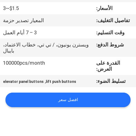
في
الأسعار:
$1.5~3
المعمل
تفاصيل التغليف:
المعيار تصدير حزمة
مراقبة
وقت التسليم:
3 – 7 أيام العمل
الجودة
شروط الدفع:
ويسترن يونيون، / تي تي، خطاب الاعتماد،
بايبال
اتصل
القدرة على
100000pcs/month
العرض:
بنا
تسليط الضوء:
,
elevator panel buttons
lift push buttons
أخبار
افضل سعر
حالات
SITEMAP