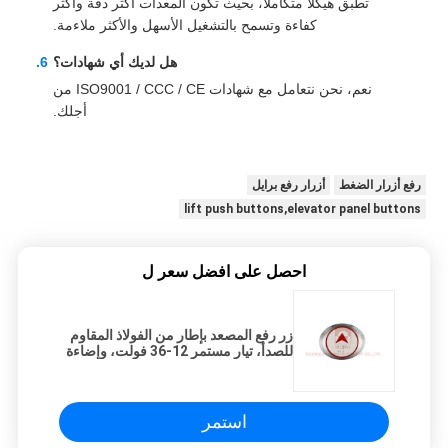
تطبق هيكلًا متكاملاً، بحيث تكون المعدات أكثر دقة وأكثر
كفاءة وتسمح بالتشغيل الأسهل والأكثر ملاءمة.
هل لديك أي شهادات؟
نعم، نحن نتعامل مع شهادات ISO9001 / CCC / CE من
أجلك.
رفع أزرار الضغط
أزرار رفع برايل
lift push buttons,elevator panel buttons
احصل على افضل سعر ل
زر رفع المصعد بإطار من الفولاذ المقاوم
للصدأ، تيار مستمر 12-36 فولت، وإضاءة
LED ساطعة
استمر