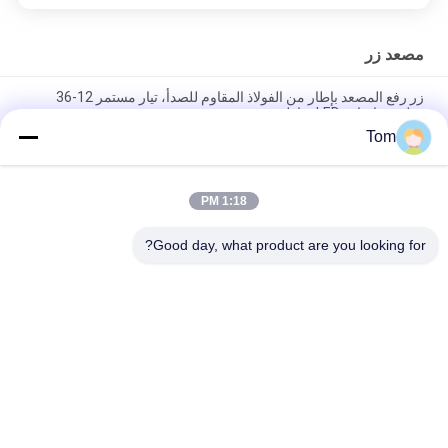
مصعد زر
زر رفع المصعد بإطار من الفولاذ المقاوم للصدأ، تيار مستمر 12-36
فولت، وإضاءة LED ساطعة
Tom
زر استدعاء المصعد من الفولاذ المقاوم للصدأ مع زر ضغط مصعد الركاب
بطريقة برايل DC 12-36V وسمك 18.5 مم
1:18 PM
زر لمس المصعد البلاستيكي المستدير مع هيكل كاسيت للعمل 12-24
فولت
Good day, what product are you looking for?
فئات شعبية
جميع
آلة الجر الدولابية
آلة الجر موجهة
مصعد مرشد سكّة 
مصعد زر
حديديّة