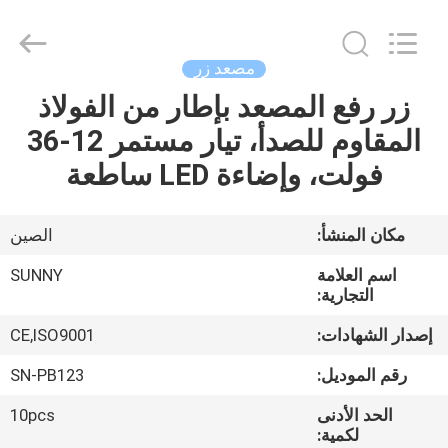
SHANGHAI
SUNNY
ELEVATOR
CO.,LTD.
All
مصعد زر
Rights
Reserved.
زر رفع المصعد بإطار من الفولاذ
بيت
المقاوم للصدأ، تيار مستمر 12-36
منتجات
فولت، وإضاءة LED ساطعة
أشرطة
مكان المنشأ:
الصين
فيديو
اسم العلامة
SUNNY
التجارية:
معلومات
إصدار الشهادات:
CE,ISO9001
عنا
رقم الموديل:
SN-PB123
الحد الأدنى
10pcs
جولة
لكمية: