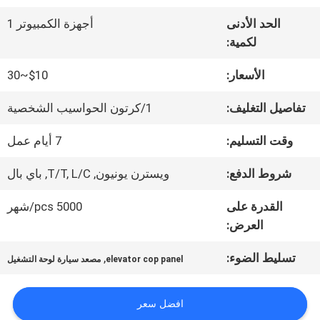
الحد الأدنى
أجهزة الكمبيوتر 1
جولة
لكمية:
في
الأسعار:
$10~30
المعمل
تفاصيل التغليف:
1/كرتون الحواسيب الشخصية
وقت التسليم:
7 أيام عمل
مراقبة
شروط الدفع:
ويسترن يونيون, T/T, L/C, باي بال
الجودة
القدرة على
5000 pcs/شهر
العرض:
اتصل
تسليط الضوء:
,
elevator cop panel
مصعد سيارة لوحة التشغيل
بنا
افضل سعر