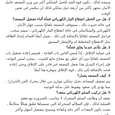
ونتيجة لذلك ، تكون قوة الشد للحبل السلكي أكبر من وزن المصعد.عامل
الأمان مجهز بأكثر من أربعة حبل سلكي.لذلك لن ينكسر في نفس
الوقت.
2. هل من الخطر انقطاع التيار الكهربائي فجأة أثناء تشغيل المصعد؟
في حالة حدوث ذلك ، سيتوقف المصعد تلقائيًا بسبب جهاز الأمان
الكهربائي والميكانيكي.في حالة انقطاع التيار الكهربائي ، سيتم سحب
فرامل المصعد تلقائيًا.بالإضافة إلى ذلك ، تعمل أيضًا أقسام إمداد الطاقة
مثل الانقطاع المخطط له والإشعار المسبق.
3. هل نتأذى عندما يغلق فجأة؟
في عملية الإغلاق ، إذا لمس الناس باب القاعة ، فسيتم إعادة تشغيل باب
المصعد تلقائيًا دون أي خطر.مع مفتاح مانع للتثبيت ، بمجرد لمس البوابة ،
فإن إجراء التبديل هذا يجعل المصعد غير قادر على الإغلاق وحتى إعادة
فتحه.بالإضافة إلى ذلك ، قوة الإغلاق متوفرة هنا أيضًا.
4. كيف المصعد يعمل؟
يتم تشغيل المصاعد بحبل سلكي موازن من خلال محرك الجر (الجرار) ،
مما يؤدي إلى صعود وهبوط على سكة التوجيه.
5. هل تركيب السلم الكهربائي معقد؟
نعتقد أن وظائف السلم المتحرك لا تتناسب بالضرورة مع تعقيد
العملية.لذلك ، فإن السلالم المتحركة التي صممناها تطبق هيكلًا متكاملًا ،
بحيث تكون المعدات أكثر دقة وكفاءة ويسمح بتشغيل أسهل وأكثر
ملاءمة.