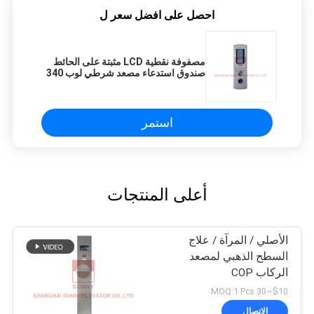
احصل على افضل سعر ل
مصفوفة نقطية LCD مثبتة على الحائط
صندوق استدعاء مصعد شرطي لوب 340
× 105 × 20 مم
استمر
أعلى المنتجات
الأصلي / المرآة / علاج
السطح الذهبي لمصعد
الركاب COP
$10~30 MOQ:1 Pcs
الاتصال