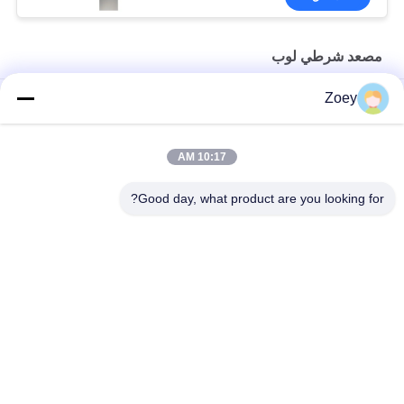
مصعد شرطي لوب
Zoey
ركاب مصعد عنصر مثبت على السطح مضمن
قاعة الهبوط المصباح المصعد Cop Lop رمادي لون AEC339 لرفع
10:17 AM
الركاب
Good day, what product are you looking for?
فانوس قاعة المصعد الرمادي للركاب AEC335
فئات شعبية
جميع
آلة الجر الدولابية
آلة الجر موجهة
مصعد مرشد سكّة 
مصعد زر
حديديّة