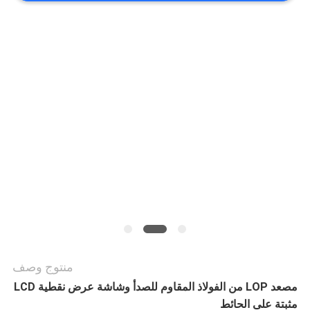
أخبار
حالات
خريطة
الموقع
PRIVACY
POLICY
منتوج وصف
مصعد LOP من الفولاذ المقاوم للصدأ وشاشة عرض نقطية LCD
مثبتة على الحائط