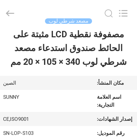
2026
SHANGHAI
SUNNY
ELEVATOR
مصعد شرطي لوب
CO.,LTD.
All
مصفوفة نقطية LCD مثبتة على
بيت
Rights
Reserved.
الحائط صندوق استدعاء مصعد
منتجات
شرطي لوب 340 × 105 × 20 مم
أشرطة
مكان المنشأ:
الصين
فيديو
اسم العلامة
SUNNY
التجارية:
معلومات
إصدار الشهادات:
CE,ISO9001
عنا
رقم الموديل:
SN-LOP-S103