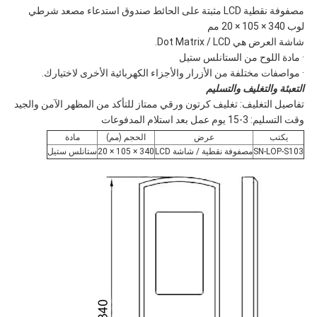
مصفوفة نقطية LCD مثبتة على الحائط صندوق استدعاء مصعد شرطي
لوب 340 × 105 × 20 مم
شاشة العرض هي Dot Matrix / LCD.
· مادة اللوح من الستانلس ستيل
· مواصفات مختلفة من الأزرار والأجزاء الكهربائية الأخرى لاختيارك.
التعبئة والتغليف والتسليم
تفاصيل التغليف: تغليف كرتون ورقي ممتاز للتأكد من المظهر الآمن والجيد
وقت التسليم: 3-15 يوم عمل بعد استلام المدفوعات
يكتب
عرض
الحجم (مم)
مادة
SN-LOP-S103
مصفوفة نقطية / شاشة LCD
340 × 105 × 20
ستانلس ستيل