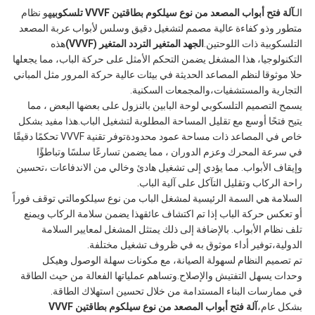
الـ
آلة فتح أبواب المصعد من نوع سيلكوم بطاقتين VVVF تلسكوبي
هو نظام
متطور وذو كفاءة عالية مصمم لتشغيل دقيق وسلس لأبواب عربة المصعد
التلسكوبية ذات اللوحتين.
الجهد المتغير التردد المتغير (VVVF)
هذه
التكنولوجيا، هذا المشغل يضمن التحكم الأمثل على حركة الباب، مما يجعلها
حلا موثوقا لنظم المصاعد الحديثة في بيئات عالية حركة المرور مثل المباني
التجارية والمستشفيات،والمجمعات السكنية.
يسمح التصميم التلسكوبي لوحة البابين بالنزول على بعضها البعض ، مما
يتيح فتحًا أوسع مع تقليل المساحة المطلوبة لتشغيل الباب.هذا مفيد بشكل
خاص في المصاعد ذات مساحة عمود محدودةتوفر تقنية VVVF تحكمًا دقيقًا
في سرعة المحرك وعزم الدوران ، مما يضمن تسارعًا سلسًا وتباطؤًا
وإيقاف الأبواب. مما يؤدي إلى تشغيل هادئ وخالي من الاندفاعات ،تحسين
راحة الركاب وتقليل التآكل على آلية الباب.
السلامة هي السمة الرئيسية لمشغل الباب من نوع سيلكومالتي توقف فوراً
أو تعكس حركة الباب إذا تم اكتشاف عائقهذا يضمن سلامة الركاب ويمنع
تلف نظام الأبواب. بالإضافة إلى ذلك يمتثل المشغل لمعايير السلامة
الدولية،توفير أداء موثوق به في ظروف تشغيل مختلفة.
تم تصميم النظام لسهولة الصيانة، مع مكونات سهلة الوصول وهيكل
وحدات يسهل التفتيش والإصلاح.وتساهم عملياتها الفعالة من حيث الطاقة
في ممارسات البناء المستدامة من خلال تحسين استهلاك الطاقة.
بشكل عام،
آلة فتح أبواب المصعد من نوع سيلكوم بطاقتين VVVF