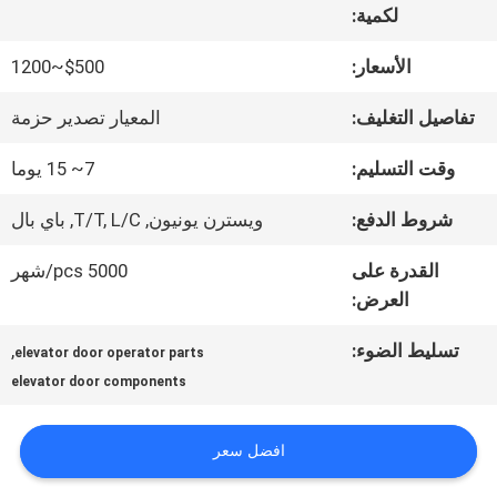
لكمية:
جولة
الأسعار:
$500~1200
في
تفاصيل التغليف:
المعيار تصدير حزمة
المعمل
وقت التسليم:
7~ 15 يوما
شروط الدفع:
ويسترن يونيون, T/T, L/C, باي بال
مراقبة
القدرة على
5000 pcs/شهر
الجودة
العرض:
تسليط الضوء:
,
elevator door operator parts
اتصل
elevator door components
بنا
افضل سعر