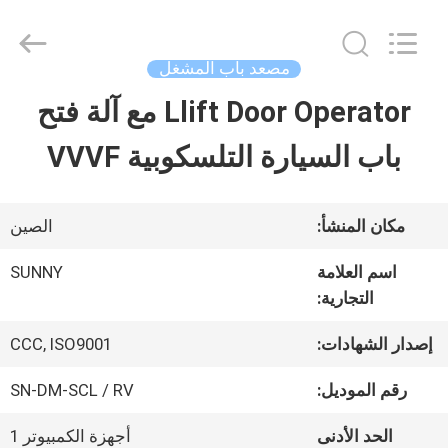
2026
SHANGHAI
SUNNY
ELEVATOR
مصعد باب المشغل
CO.,LTD.
All
Llift Door Operator مع آلة فتح
بيت
Rights
Reserved.
باب السيارة التلسكوبية VVVF
منتجات
مكان المنشأ:
الصين
أشرطة
اسم العلامة
SUNNY
التجارية:
فيديو
إصدار الشهادات:
CCC, ISO9001
معلومات
رقم الموديل:
SN-DM-SCL / RV
عنا
الحد الأدنى
أجهزة الكمبيوتر 1