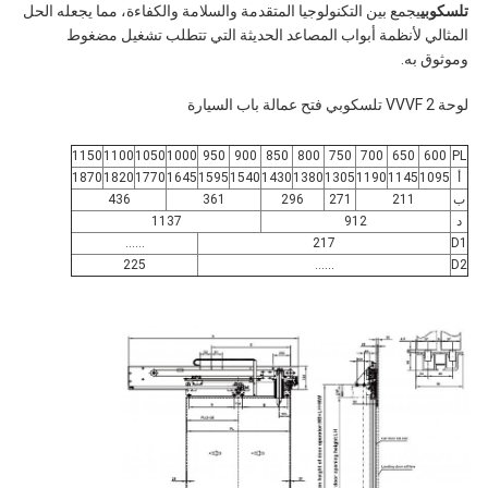
تلسكوبي
يجمع بين التكنولوجيا المتقدمة والسلامة والكفاءة، مما يجعله الحل
المثالي لأنظمة أبواب المصاعد الحديثة التي تتطلب تشغيل مضغوط
وموثوق به.
لوحة 2 VVVF تلسكوبي فتح عمالة باب السيارة
1150
1100
1050
1000
950
900
850
800
750
700
650
600
PL
أ
1095
1145
1190
1305
1380
1430
1540
1595
1645
1770
1820
1870
ب
211
271
296
361
436
د
912
1137
......
217
D1
225
......
D2