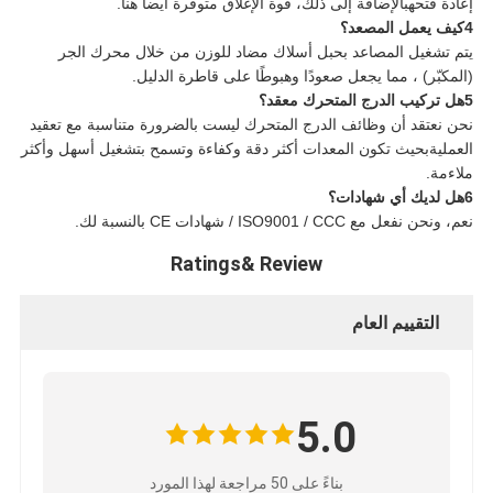
إعادة فتحهبالإضافة إلى ذلك، قوة الإغلاق متوفرة أيضا هنا.
4كيف يعمل المصعد؟
يتم تشغيل المصاعد بحبل أسلاك مضاد للوزن من خلال محرك الجر
(المكبّر) ، مما يجعل صعودًا وهبوطًا على قاطرة الدليل.
5هل تركيب الدرج المتحرك معقد؟
نحن نعتقد أن وظائف الدرج المتحرك ليست بالضرورة متناسبة مع تعقيد
العمليةبحيث تكون المعدات أكثر دقة وكفاءة وتسمح بتشغيل أسهل وأكثر
ملاءمة.
6هل لديك أي شهادات؟
نعم، ونحن نفعل مع ISO9001 / CCC / شهادات CE بالنسبة لك.
Ratings& Review
التقييم العام
5.0
بناءً على 50 مراجعة لهذا المورد