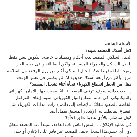
الأسئلة الشائعة
1هل أسلاك المصعد متينة؟
الحبل السلكي المصعد لديه أحكام ومتطلبات خاصة. التكوين ليس فقط
للحبل السلكي والحمولة المسجلة، ولكن أيضا النظر في حجم الجر،
ونتيجة لذلك،قوة الشدّة للحبل السلكي أكبر من وزن الرفععامل السلامة
مزود بأكثر من أربعة أسلاك حديدية لذا لن ينكسر في نفس الوقت
2هل من الخطر انقطاع الكهرباء فجأة أثناء تشغيل المصعد؟
إذا حدث ذلك، سوف يتوقف المصعد تلقائيًا بسبب جهاز الأمان الكهربائي
والميكانيكي. في حالة انقطاع التيار الكهربائي، سيتم إيقاف الفرامل
الخاصة بالصعود تلقائيًا. بالإضافة إلى ذلك،إدارات إمدادات الكهرباء مثل
انقطاع المخطط له، الإشعار المسبق يعمل أيضا.
3هل سنصاب بالأذى عندما تغلق فجأة؟
في عملية الإغلاق، إذا لمس الناس باب القاعة، سيبدأ باب المصعد تلقائيًا
دون أي خطر.هذا التبديل يجعل المصعد غير قادر على الإغلاق أو حتى