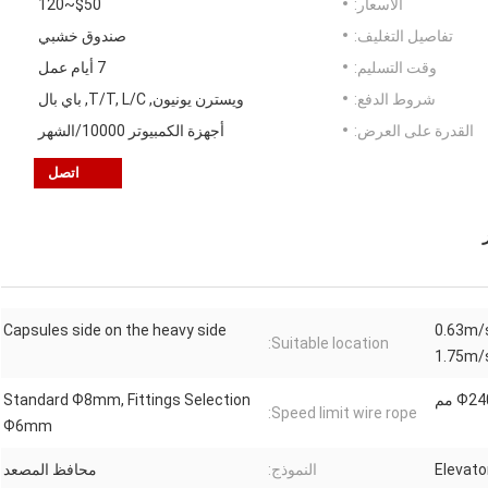
الأسعار:
$50~120
تفاصيل التغليف:
صندوق خشبي
وقت التسليم:
7 أيام عمل
شروط الدفع:
ويسترن يونيون, T/T, L/C, باي بال
القدرة على العرض:
أجهزة الكمبيوتر 10000/الشهر
اتصل
Capsules side on the heavy side
≤0.63m/
Suitable location:
1.75m/
Ф2 مم
Standard Ф8mm, Fittings Selection
Speed limit wire rope:
Ф6mm
Elevato
النموذج:
محافظ المصعد