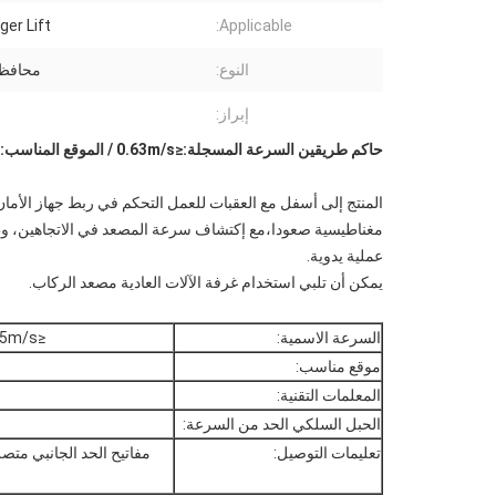
er Lift
Applicable:
النوع:
محافظ 
إبراز:
حاكم طريقين السرعة المسجلة:≤0.63m/s / الموقع المناسب: الجانب الكبسولة على الجانب الثقيل
المنتج إلى أسفل مع العقبات للعمل التحكم في ربط جهاز الأم
مغناطيسية صعودا،مع إكتشاف سرعة المصعد في الاتجاهين، وظيفة
عملية يدوية.
يمكن أن تلبي استخدام غرفة الآلات العادية مصعد الركاب.
السرعة الاسمية:
≤0.63m/s 1.0m/s 1.5~1.6m/s 1.75m/s 2.0m/s 2.5m/s
موقع مناسب:
المعلمات التقنية:
الحبل السلكي الحد من السرعة:
تعليمات التوصيل:
مفاتيح الحد الجانبي متص