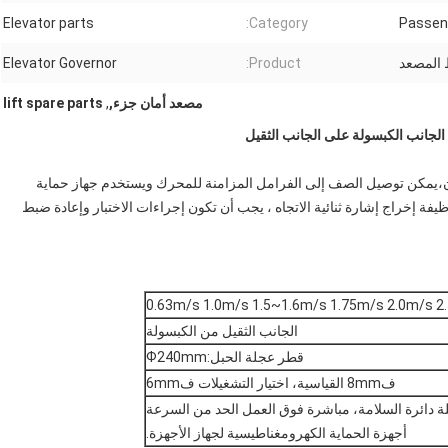
Elevator parts
Category:
Passeng
المصعد
Product:
Elevator Governor
مصعد أمان جزء,
,
lift spare parts
ان،يمكن توصيل الصف إلى الفرامل المزامنة للمحرك ويستخدم جهاز حماية
 إخراج إشارة ثنائية الاتجاه ، يجب أن تكون إجراءات الاختبار وإعادة ضبط
الجانب الثقيل من الكبسولة
قطر عجلة الحبل:Ф240mm
ف8mm القياسية، اختيار التشغيلات ف6mm
لة دائرة السلامة، مباشرة فوق العمل الحد من السرعة
أجهزة الحماية الكهرومغناطيسية لجهاز الأجهزة.