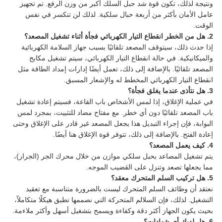
ونتيجة لذلك، تكون قوة شد حبل السلك أكبر من وزن الرفع. تم تجهيز
عامل الأمان بأكثر من أربعة حبال سلكية. لذلك لن تنكسر في نفس
الوقت.
2. هل من الخطر انقطاع التيار الكهربائي فجأة أثناء تشغيل المصعد؟
إذا حدث ذلك، سيتوقف المصعد تلقائيًا بسبب جهاز السلامة الكهربائية
والميكانيكية. في حالة انقطاع التيار الكهربائي، سيتم تشغيل مكابح
المصعد تلقائيًا. بالإضافة إلى ذلك، تعمل أيضًا إدارات إمداد الطاقة مثل
انقطاع التيار الكهربائي المخطط له والإشعار المسبق.
3. هل نتأذى عندما يغلق فجأة؟
في عملية الإغلاق، إذا لمس الأشخاص باب القاعة، فسيتم إعادة تشغيل
باب المصعد تلقائيًا دون أي خطر. مع مفتاح مضاد للتثبيت، بمجرد لمس
البوابة، فإن إجراء التبديل هذا يجعل المصعد غير قادر على الإغلاق وحتى
إعادة الفتح. بالإضافة إلى ذلك، تتوفر قوة الإغلاق هنا أيضًا.
4. كيف يعمل المصعد؟
يتم تشغيل المصاعد بحبل سلكي موازن من خلال محرك الجر (الجرار)،
مما يجعلها تصعد وتنزل على القضيب الموجه.
5. هل تركيب السلم المتحرك معقد؟
نعتقد أن وظائف السلم المتحرك ليست بالضرورة متناسبة مع تعقيد
التشغيل. لذلك، فإن السلالم المتحركة التي نصممها تطبق هيكلًا متكاملاً،
بحيث يكون الجهاز أكثر دقة وكفاءة ويسمح بتشغيل أسهل وأكثر ملاءمة.
6. هل لديك أي شهادات؟