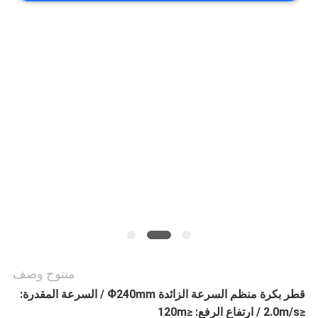
أخبار
حالات
خريطة
الموقع
PRIVACY
POLICY
منتوج وصف
قطر بكرة منظم السرعة الزائدة Ф240mm / السرعة المقدرة:
≤2.0m/s / ارتفاع الرفع: ≤120m