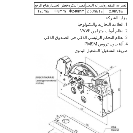
السرعة المقدرة
سرعة التعثر
قطر البكرة
قطر الحبل
ارتفاع الرفع
≤120m
Ф8mm
Ф240mm
≤2.63m/s
≤2.0m/s
مزايا الشركة
1. العلامة التجارية والتكنولوجيا
2. نظام أبواب متزامن VVVF
3. نظام التحكم الرئيسي الذكي في الصندوق الذكي
4. آلة بدون تروس PMSM
طريقة التشغيل: التشغيل اليدوي