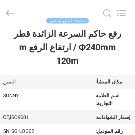
2026
SHANGHAI
SUNNY
ELEVATOR
مصعد أمان عنصر
CO.,LTD.
All
رفع حاكم السرعة الزائدة قطر
بيت
Rights
Reserved.
Ф240mm / ارتفاع الرفع m
منتجات
120m
أشرطة
مكان المنشأ:
الصين
فيديو
اسم العلامة
SUNNY
التجارية:
معلومات
إصدار الشهادات:
CE,ISO9001
عنا
رقم الموديل:
SN-SG-LOG02