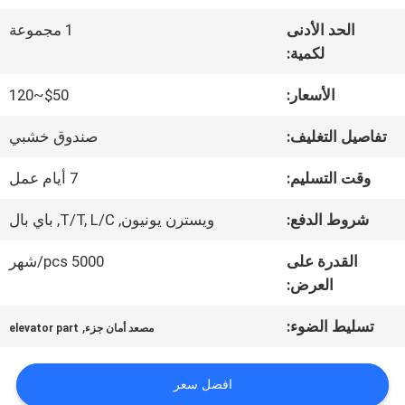
الحد الأدنى
1 مجموعة
جولة
لكمية:
في
الأسعار:
$50~120
المعمل
تفاصيل التغليف:
صندوق خشبي
وقت التسليم:
7 أيام عمل
مراقبة
شروط الدفع:
ويسترن يونيون, T/T, L/C, باي بال
الجودة
القدرة على
5000 pcs/شهر
العرض:
اتصل
تسليط الضوء:
,
مصعد أمان جزء
elevator part
بنا
افضل سعر