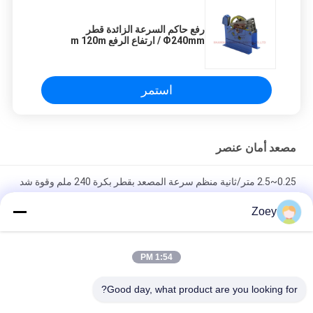
رفع حاكم السرعة الزائدة قطر
Ф240mm / ارتفاع الرفع m 120m
استمر
مصعد أمان عنصر
0.25~2.5 متر/ثانية منظم سرعة المصعد بقطر بكرة 240 ملم وقوة شد
حبل 1000~2000 نيوتن
Zoey
φ200mm قطر الشفرة جهاز التوتر المصعد الحديدي المصبوب معتمد
ISO9001
1:54 PM
جهاز ربط أمان بقوة رفع 150~200 نيوتن مع سحب مزدوج لمكونات
Good day, what product are you looking for?
أمان المصعد المثبتة على العارضة السفلية