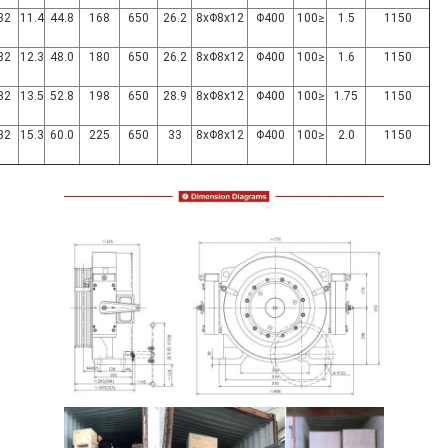
32
11.4
44.8
168
650
26.2
8xΦ8x12
Φ400
≤100
1.5
1150
32
12.3
48.0
180
650
26.2
8xΦ8x12
Φ400
≤100
1.6
1150
32
13.5
52.8
198
650
28.9
8xΦ8x12
Φ400
≤100
1.75
1150
32
15.3
60.0
225
650
33
8xΦ8x12
Φ400
≤100
2.0
1150