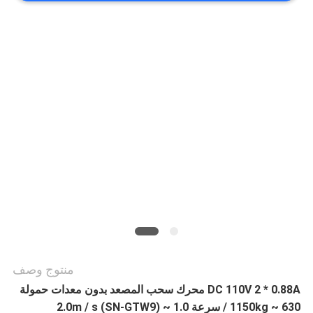
أخبار
حالات
خريطة
الموقع
PRIVACY
POLICY
منتوج وصف
DC 110V 2 * 0.88A محرك سحب المصعد بدون معدات حمولة
630 ~ 1150kg / سرعة 1.0 ~ 2.0m / s (SN-GTW9)