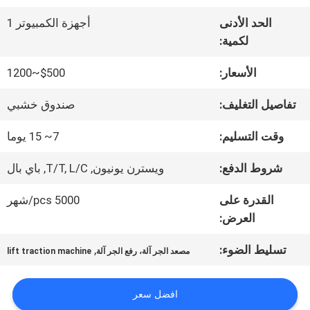
الحد الأدنى
أجهزة الكمبيوتر 1
جولة
لكمية:
في
الأسعار:
$500~1200
المعمل
تفاصيل التغليف:
صندوق خشبي
وقت التسليم:
7~ 15 يوما
مراقبة
شروط الدفع:
ويسترن يونيون, T/T, L/C, باي بال
الجودة
القدرة على
5000 pcs/شهر
العرض:
اتصل
تسليط الضوء:
,
مصعد الجر آلة، رفع الجر آلة
lift traction machine
بنا
افضل سعر