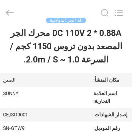
2026
SHANGHAI
SUNNY
ELEVATOR
آلة الجر الدولابية
CO.,LTD.
All
DC 110V 2 * 0.88A محرك الجر
بيت
Rights
Reserved.
المصعد بدون تروس 1150 كجم /
منتجات
السرعة 1.0 ~ 2.0m / S.
أشرطة
مكان المنشأ:
الصين
فيديو
اسم العلامة
SUNNY
التجارية:
معلومات
إصدار الشهادات:
CE,ISO9001
عنا
رقم الموديل:
SN-GTW9