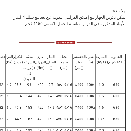
ملاحظة:
يمكن تكوين الجهاز مع إطلاق الفرامل اليدوية عن بعد مع سلك 4 أمتار.
الأبعاد المذكورة في القوس مناسبة للحمل الاسمي 1150 كجم.
الحمولة
السرعة
الطول
الحشيش
الحبل
التيار
عزم
مقيّم
التكرار
القوة
قط
(بالكيلوغرام)
(m/s)
(م)
قطر
حزمة
الحالي
الدوران
السرعة
(هرتز)
(kw)
((ملم)
((ملم)
(أ)
(Nm)
((دورات
في
الدقيقة)
32
4.2
25.6
96
420
9.7
4xΦ10x16
Φ400
≤100
1.0
630
32
6.3
38.4
144
420
14.9
4xΦ10x16
Φ400
≤100
1.5
630
32
6.7
40.8
153
420
14.9
4xΦ10x16
Φ400
≤100
1.6
630
32
7.3
44.5
167
420
15.9
4xΦ10x16
Φ400
≤100
1.75
630
32
8.4
51.2
192
420
18.3
4xΦ10x16
Φ400
≤100
2.0
630