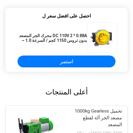
احصل على افضل سعر ل
DC 110V 2 * 0.88A محرك الجر المصعد
بدون تروس 1150 كجم / السرعة 1.0 ~
2.0m / S.
استمر
أعلى المنتجات
تحميل 1000kg Gearless
مصعد الجر آلة لقطع
المصعد
$500~1200 MOQ:أجهزة الكمبيوتر 1