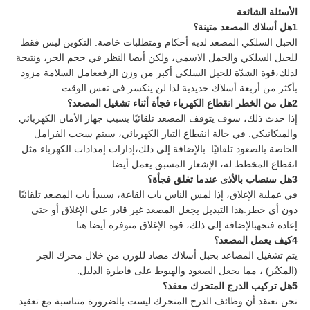
الأسئلة الشائعة
1هل أسلاك المصعد متينة؟
الحبل السلكي المصعد لديه أحكام ومتطلبات خاصة. التكوين ليس فقط
للحبل السلكي والحمل الاسمي، ولكن أيضا النظر في حجم الجر، ونتيجة
لذلك،قوة الشدّة للحبل السلكي أكبر من وزن الرفععامل السلامة مزود
بأكثر من أربعة أسلاك حديدية لذا لن ينكسر في نفس الوقت
2هل من الخطر انقطاع الكهرباء فجأة أثناء تشغيل المصعد؟
إذا حدث ذلك، سوف يتوقف المصعد تلقائيًا بسبب جهاز الأمان الكهربائي
والميكانيكي. في حالة انقطاع التيار الكهربائي، سيتم سحب الفرامل
الخاصة بالصعود تلقائيًا. بالإضافة إلى ذلك،إدارات إمدادات الكهرباء مثل
انقطاع المخطط له، الإشعار المسبق يعمل أيضا.
3هل سنصاب بالأذى عندما تغلق فجأة؟
في عملية الإغلاق، إذا لمس الناس باب القاعة، سيبدأ باب المصعد تلقائيًا
دون أي خطر.هذا التبديل يجعل المصعد غير قادر على الإغلاق أو حتى
إعادة فتحهبالإضافة إلى ذلك، قوة الإغلاق متوفرة أيضا هنا.
4كيف يعمل المصعد؟
يتم تشغيل المصاعد بحبل أسلاك مضاد للوزن من خلال محرك الجر
(المكبّر) ، مما يجعل الصعود والهبوط على قاطرة الدليل.
5هل تركيب الدرج المتحرك معقد؟
نحن نعتقد أن وظائف الدرج المتحرك ليست بالضرورة متناسبة مع تعقيد