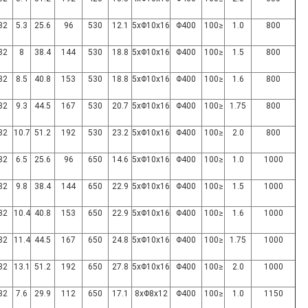
32
5.3
25.6
96
530
12.1
5xΦ10x16
Φ400
≤100
1.0
800
32
8
38.4
144
530
18.8
5xΦ10x16
Φ400
≤100
1.5
800
32
8.5
40.8
153
530
18.8
5xΦ10x16
Φ400
≤100
1.6
800
32
9.3
44.5
167
530
20.7
5xΦ10x16
Φ400
≤100
1.75
800
32
10.7
51.2
192
530
23.2
5xΦ10x16
Φ400
≤100
2.0
800
32
6.5
25.6
96
650
14.6
5xΦ10x16
Φ400
≤100
1.0
1000
32
9.8
38.4
144
650
22.9
5xΦ10x16
Φ400
≤100
1.5
1000
32
10.4
40.8
153
650
22.9
5xΦ10x16
Φ400
≤100
1.6
1000
32
11.4
44.5
167
650
24.8
5xΦ10x16
Φ400
≤100
1.75
1000
32
13.1
51.2
192
650
27.8
5xΦ10x16
Φ400
≤100
2.0
1000
32
7.6
29.9
112
650
17.1
8xΦ8x12
Φ400
≤100
1.0
1150