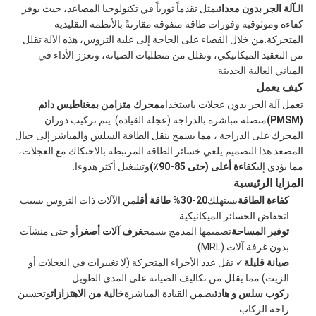
الـ
آلة الجر بدون معدات
يمثل تقدماً ثورياً في تكنولوجيا المصاعد، حيث يوفر
كفاءة وموثوقية وفورات طاقة متفوقة مقارنةً بالأنظمة التقليدية
المتحركة.من خلال القضاء على الحاجة إلى علبة التروس، هذه الآلة تقلل
من التعقيد الميكانيكي، وتقلل من متطلبات الصيانة، وتعزز الأداء في
المباني العالية الحديثة.
كيف يعمل
تعمل آلة الجر بدون عجلات باستخدام
محرك متزامن بمغناطيس دائم
(PMSM)
متصلة مباشرة بالدراجة (عجلة القيادة). يتم تركيب دوران
المحرك على الدراجة ، مما يسمح بنقل الطاقة السلس والمباشر إلى حبال
المصعد.هذا التصميم يلغي خسائر الطاقة المرتبطة بالاحتكاك مع العجلات،
مما يؤدي إلى
كفاءة أعلى (حتى 85-90٪)
وتشغيل أكثر هدوءا.
المزايا الرئيسية
كفاءة الطاقة
يستهلك
20-30% طاقة أقل
من الآلات ذات التروس بسبب
انخفاض الخسائر الميكانيكية.
توفير المساحة
تصميمها المدمج يسمح
غرف آلات أصغر
أو حتى منشآت
بدون غرفة آلات (MRL).
صيانة قليلة
✓ تقل عدد الأجزاء المتحركة (لا تغييرات في العجلات أو
الزيت) مما يقلل من تكاليف الصيانة على المدى الطويل
ركوب سلس و هادئ
يضمن القيادة المباشرة
خالية من الاهتزازات
وتحسين
راحة الركاب.