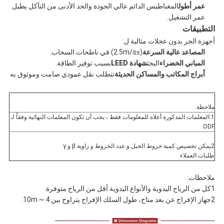
عمر أطول
المغناطيس الدائم عالي الجودة والحد الأدنى من التآكل يطيل
عمر التشغيل.
التطبيقات
أجهزة الجر بدون عجلات مثالية ل:
المصاعد عالية السرعة
(≥2.5m/s) في ناطحات السحاب.
المباني الخضراء
البحث
شهادة LEED
بسبب توفير الطاقة.
أبراج المكاتب والمساكن الحديثة
تتطلب نقل عمودي صامت وموثوق به
ملاحظة:
1.المعلمات المذكورة أعلاه للمعلومات فقط ، يجب أن تكون المعلمات النهائية وفقاً لـ
ODF.
2يمكن تخصيص كمية خروط الحبل و عدد الخروط و زاوية β و γ
طلبات العملاء
ملاحظات:
1كل من الرياح اليدوية والأنواع اليدوية أقل من الرياح متوفرة.
2جهاز الإفراج عن بعد متاح، طول السلك الإفراج يتراوح بين 4 ~ 10m.