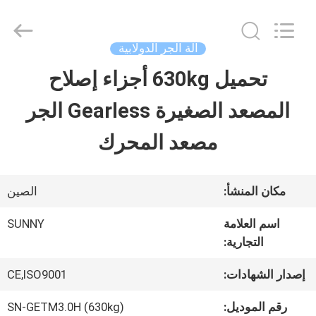
2026
SHANGHAI
SUNNY
ELEVATOR
آلة الجر الدولابية
CO.,LTD.
All
تحميل 630kg أجزاء إصلاح
بيت
Rights
Reserved.
المصعد الصغيرة Gearless الجر
منتجات
مصعد المحرك
أشرطة
مكان المنشأ:
الصين
فيديو
اسم العلامة
SUNNY
التجارية:
معلومات
إصدار الشهادات:
CE,ISO9001
عنا
رقم الموديل:
SN-GETM3.0H (630kg)