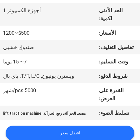
الحد الأدنى
أجهزة الكمبيوتر 1
جولة
لكمية:
في
الأسعار:
$500~1200
المعمل
تفاصيل التغليف:
صندوق خشبي
وقت التسليم:
7~ 15 يوما
مراقبة
شروط الدفع:
ويسترن يونيون, T/T, L/C, باي بال
الجودة
القدرة على
5000 pcs/شهر
العرض:
اتصل
تسليط الضوء:
,
مصعد الجر آلة، رفع الجر آلة
lift traction machine
بنا
افضل سعر