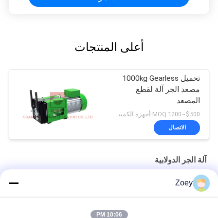
أعلى المنتجات
تحميل 1000kg Gearless
مصعد الجر آلة لقطع
المصعد
$500~1200 MOQ:أجهزة الكمبيوتر 1
الاتصال
آلة الجر الدولابية
Zoey
المغناطيس الدائم متزامن المصعد آلة الجر 1600kg قطع غيار السيارات
30kN 330kg الوزن رمح تحميل آلة الجر بدون تروس لقطع غيار الرفع
10:06 PM