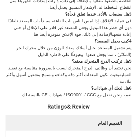
الخاصة بالصعود تلقائيًا. بالإضافة إلى ذلك،إدارات إمدادات الكهرباء مثل
انقطاع المخطط له، الإشعار المسبق يعمل أيضا.
3هل سنصاب بالأذى عندما تغلق فجأة؟
في عملية الإغلاق، إذا لمس الناس باب القاعة، سيبدأ باب المصعد تلقائيًا
دون أي خطر.هذا التبديل يجعل المصعد غير قادر على الإغلاق أو حتى
إعادة فتحهبالإضافة إلى ذلك، قوة الإغلاق متوفرة أيضا هنا.
4كيف يعمل المصعد؟
يتم تشغيل المصاعد بحبل أسلاك مضاد للوزن من خلال محرك الجر
(المكبّر) ، مما يجعل صعودًا وهبوطًا على قاطرة الدليل.
5هل تركيب الدرج المتحرك معقد؟
نحن نعتقد أن وظائف الدرج المتحرك ليست بالضرورة متناسبة مع تعقيد
العمليةبحيث تكون المعدات أكثر دقة وكفاءة وتسمح بتشغيل أسهل وأكثر
ملاءمة.
6هل لديك أي شهادات؟
نعم، ونحن نفعل مع ISO9001 / CCC / شهادات CE بالنسبة لك.
Ratings& Review
التقييم العام