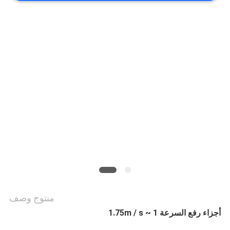
أخبار
حالات
خريطة
الموقع
PRIVACY
POLICY
منتوج وصف
أجزاء رفع السرعة 1 ~ 1.75m / s