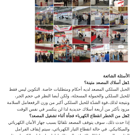
الأسئلة الشائعة
1هل أسلاك المصعد متينة؟
الحبل السلكي المصعد لديه أحكام ومتطلبات خاصة. التكوين ليس فقط
للحبل السلكي والحمولة المسجلة، ولكن أيضا النظر في حجم الجر،
ونتيجة لذلك،قوة الشدّة للحبل السلكي أكبر من وزن الرفععامل السلامة
مزود بأكثر من أربعة أسلاك حديدية لذا لن ينكسر في نفس الوقت
2هل من الخطر انقطاع الكهرباء فجأة أثناء تشغيل المصعد؟
إذا حدث ذلك، سوف يتوقف المصعد تلقائيًا بسبب جهاز الأمان الكهربائي
والميكانيكي. في حالة انقطاع التيار الكهربائي، سيتم إيقاف الفرامل