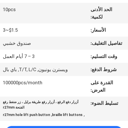
الحد الأدنى
10pcs
جولة
لكمية:
في
الأسعار:
$1.5~3
المعمل
تفاصيل التغليف:
صندوق خشبي
وقت التسليم:
3 – 7 أيام العمل
مراقبة
شروط الدفع:
ويسترن يونيون, T/T, L/C, باي بال
الجودة
القدرة على
100000pcs/month
العرض:
اتصل
أزرار دفع الرفع ، أزرار رفع طريقة برايل ، زر ضغط رفع
تسليط الضوء:
بنا
الفتحة r27mm
,
,
r27mm hole lift push button
braille lift buttons