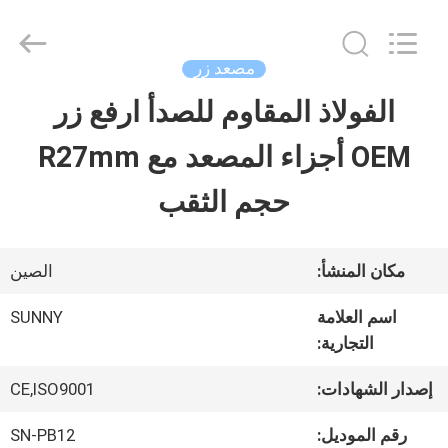
2026
SHANGHAI
SUNNY
ELEVATOR
مصعد زر
CO.,LTD.
All
الفولاذ المقاوم للصدأ ارفع زر
بيت
Rights
Reserved.
OEM أجزاء المصعد مع R27mm
منتجات
حجم الثقب
أشرطة
مكان المنشأ:
الصين
فيديو
اسم العلامة
SUNNY
التجارية:
معلومات
إصدار الشهادات:
CE,ISO9001
عنا
رقم الموديل:
SN-PB12