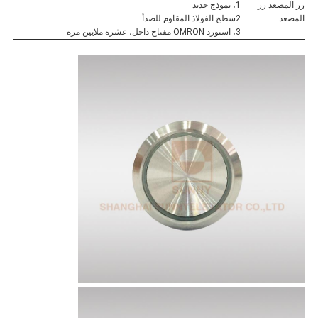
زر المصعد زر
1، نموذج جديد
المصعد
2سطح الفولاذ المقاوم للصدأ
3، استورد OMRON مفتاح داخل، عشرة ملايين مرة