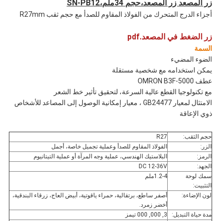
زر المصعد زر المصعد،حجم 34ملم،SN-PB12
أجزاء الدرج المتحرك من الفولاذ المقاوم للصدأ مع حجم ثقب R27mm
زر الضغط في المصعد.pdf
السمة
الضوء المضيء
يمكن استخدامه مع شخصية مستقلة
عطف OMRON B3F-5000
مع تكنولوجيا القطع عالية السرعة، لتحقيق تأثير خط الشعر
الامتثال لمعيار GB24477 ، معيار إمكانية الوصول إلى المصاعد للأشخاص
ذوي الإعاقة
حجم الثقب:
R27
الزر:
الفولاذ المقاوم للصدأ وعملية تجميل خاصة، أجمل
الرمز:
البلاستيك الهندسي، عملية وجه المرآة أو عملية التيتانيوم
الجهد:
DC 12-36V
سمك لوحة
1.2-4ملم
التثبيت:
لون الإضاءة:
أصفر ساطع، برتقالية، حمراء ياقوتية، أبيض العاج، زرقاء البندقية،
أخضر زمرد.
مدة حياة التبديل:
3, 000, 000 تيمز