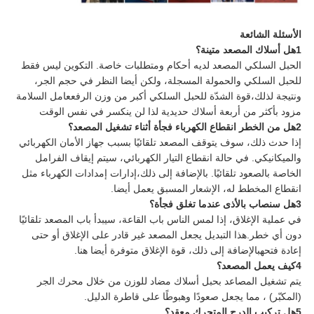
الأسئلة الشائعة
1هل أسلاك المصعد متينة؟
الحبل السلكي المصعد لديه أحكام ومتطلبات خاصة. التكوين ليس فقط
للحبل السلكي والحمولة المسجلة، ولكن أيضا النظر في حجم الجر،
ونتيجة لذلك،قوة الشدّة للحبل السلكي أكبر من وزن الرفععامل السلامة
مزود بأكثر من أربعة أسلاك حديدية لذا لن ينكسر في نفس الوقت
2هل من الخطر انقطاع الكهرباء فجأة أثناء تشغيل المصعد؟
إذا حدث ذلك، سوف يتوقف المصعد تلقائيًا بسبب جهاز الأمان الكهربائي
والميكانيكي. في حالة انقطاع التيار الكهربائي، سيتم إيقاف الفرامل
الخاصة بالصعود تلقائيًا. بالإضافة إلى ذلك،إدارات إمدادات الكهرباء مثل
انقطاع المخطط له، الإشعار المسبق يعمل أيضا.
3هل سنصاب بالأذى عندما تغلق فجأة؟
في عملية الإغلاق، إذا لمس الناس باب القاعة، سيبدأ باب المصعد تلقائيًا
دون أي خطر.هذا التبديل يجعل المصعد غير قادر على الإغلاق أو حتى
إعادة فتحهبالإضافة إلى ذلك، قوة الإغلاق متوفرة أيضا هنا.
4كيف يعمل المصعد؟
يتم تشغيل المصاعد بحبل أسلاك مضاد للوزن من خلال محرك الجر
(المكبّر) ، مما يجعل صعودًا وهبوطًا على قاطرة الدليل.
5هل تركيب الدرج المتحرك معقد؟