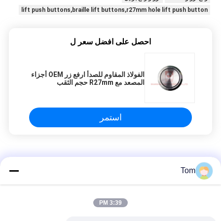
lift push buttons,braille lift buttons,r27mm hole lift push button
احصل على افضل سعر ل
الفولاذ المقاوم للصدأ ارفع زر OEM أجزاء
المصعد مع R27mm حجم الثقب
استمر
مصعد زر
Tom
Zn إطار سبائك وزر الاكريليك لوحة رفع زر / لمسة زر المصعد
3:39 PM
مصعد مخصص زر دفع 40 * 40 مم حجم هالة الانوار وشخصيات