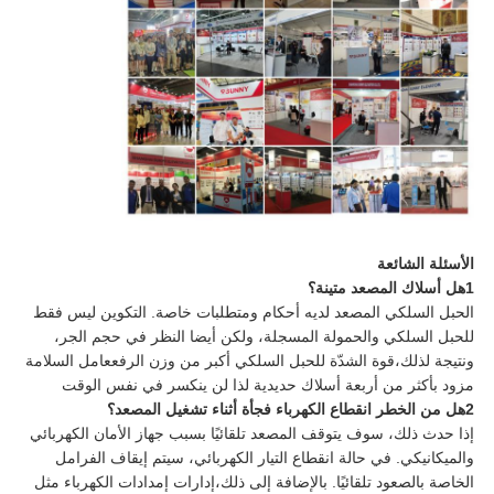
الأسئلة الشائعة
1هل أسلاك المصعد متينة؟
الحبل السلكي المصعد لديه أحكام ومتطلبات خاصة. التكوين ليس فقط
للحبل السلكي والحمولة المسجلة، ولكن أيضا النظر في حجم الجر،
ونتيجة لذلك،قوة الشدّة للحبل السلكي أكبر من وزن الرفععامل السلامة
مزود بأكثر من أربعة أسلاك حديدية لذا لن ينكسر في نفس الوقت
2هل من الخطر انقطاع الكهرباء فجأة أثناء تشغيل المصعد؟
إذا حدث ذلك، سوف يتوقف المصعد تلقائيًا بسبب جهاز الأمان الكهربائي
والميكانيكي. في حالة انقطاع التيار الكهربائي، سيتم إيقاف الفرامل
الخاصة بالصعود تلقائيًا. بالإضافة إلى ذلك،إدارات إمدادات الكهرباء مثل