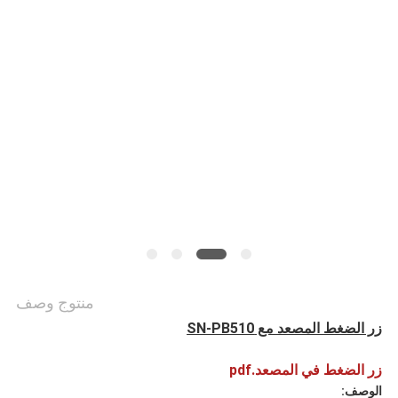
أخبار
حالات
خريطة
الموقع
PRIVACY
POLICY
منتوج وصف
زر الضغط المصعد مع SN-PB510
زر الضغط في المصعد.pdf
الوصف: