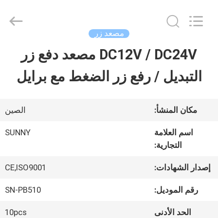
2026
SHANGHAI
SUNNY
ELEVATOR
مصعد زر
CO.,LTD.
All
DC12V / DC24V مصعد دفع زر
بيت
Rights
Reserved.
التبديل / رفع زر الضغط مع برايل
منتجات
مكان المنشأ:
الصين
أشرطة
اسم العلامة
SUNNY
التجارية:
فيديو
إصدار الشهادات:
CE,ISO9001
معلومات
رقم الموديل:
SN-PB510
عنا
الحد الأدنى
10pcs