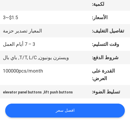
لكمية:
جولة
الأسعار:
$1.5~3
في
تفاصيل التغليف:
المعيار تصدير حزمة
المعمل
وقت التسليم:
3 – 7 أيام العمل
شروط الدفع:
ويسترن يونيون, T/T, L/C, باي بال
مراقبة
القدرة على
100000pcs/month
الجودة
العرض:
تسليط الضوء:
,
elevator panel buttons
lift push buttons
اتصل
بنا
افضل سعر