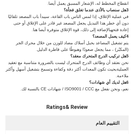
انقطاع المخطط له، الإشعار المسبق يعمل أيضا.
3هل سنصاب بالأذى عندما تغلق فجأة؟
في عملية الإغلاق، إذا لمس الناس باب القاعة، سيبدأ باب المصعد تلقائيًا
دون أي خطر.هذا التبديل يجعل المصعد غير قادر على الإغلاق أو حتى
إعادة فتحهبالإضافة إلى ذلك، قوة الإغلاق متوفرة أيضا هنا.
4كيف يعمل المصعد؟
يتم تشغيل المصاعد بحبل أسلاك مضاد للوزن من خلال محرك الجر
(المكبّر) ، مما يجعل صعودًا وهبوطًا على قاطرة الدليل.
5هل تركيب الدرج المتحرك معقد؟
نحن نعتقد أن وظائف الدرج المتحرك ليست بالضرورة متناسبة مع تعقيد
العمليةبحيث تكون المعدات أكثر دقة وكفاءة وتسمح بتشغيل أسهل وأكثر
ملاءمة.
6هل لديك أي شهادات؟
نعم، ونحن نفعل مع ISO9001 / CCC / شهادات CE بالنسبة لك.
Ratings& Review
التقييم العام