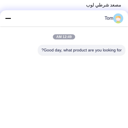
مصعد شرطي لوب
Tom
ركاب مصعد عنصر مثبت على السطح مضمن
قاعة الهبوط المصباح المصعد Cop Lop رمادي لون AEC339 لرفع
12:49 AM
الركاب
Good day, what product are you looking for?
فانوس قاعة المصعد الرمادي للركاب AEC335
فئات شعبية
جميع
آلة الجر الدولابية
آلة الجر موجهة
مصعد مرشد سكّة 
مصعد زر
حديديّة