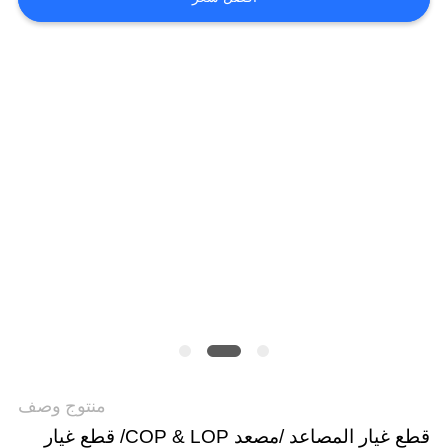
أخبار
حالات
خريطة
الموقع
PRIVACY
POLICY
منتوج وصف
قطع غيار المصاعد /مصعد COP & LOP/ قطع غيار