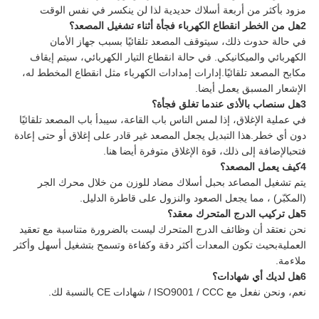
مزود بأكثر من أربعة أسلاك حديدية لذا لن ينكسر في نفس الوقت
2هل من الخطر انقطاع الكهرباء فجأة أثناء تشغيل المصعد؟
في حالة حدوث ذلك، سيتوقف المصعد تلقائيًا بسبب جهاز الأمان
الكهربائي والميكانيكي. في حالة انقطاع التيار الكهربائي، سيتم إيقاف
مكابح المصعد تلقائيًا.إدارات إمدادات الكهرباء مثل انقطاع المخطط له،
الإشعار المسبق يعمل أيضا.
3هل سنصاب بالأذى عندما تغلق فجأة؟
في عملية الإغلاق، إذا لمس الناس باب القاعة، سيبدأ باب المصعد تلقائيًا
دون أي خطر.هذا التبديل يجعل المصعد غير قادر على إغلاق أو حتى إعادة
فتحبالإضافة إلى ذلك، قوة الإغلاق متوفرة أيضا هنا.
4كيف يعمل المصعد؟
يتم تشغيل المصاعد بحبل أسلاك مضاد للوزن من خلال محرك الجر
(المكبّر) ، مما يجعل الصعود والنزول على قاطرة الدليل.
5هل تركيب الدرج المتحرك معقد؟
نحن نعتقد أن وظائف الدرج المتحرك ليست بالضرورة متناسبة مع تعقيد
العمليةبحيث تكون المعدات أكثر دقة وكفاءة وتسمح بتشغيل أسهل وأكثر
ملاءمة.
6هل لديك أي شهادات؟
نعم، ونحن نفعل مع ISO9001 / CCC / شهادات CE بالنسبة لك.