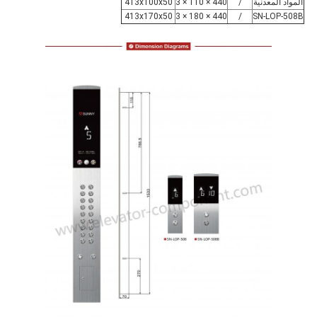
المواد المعدنية
/
440 × 110 × 3
413x100x50
413x170x50
440 × 180 × 3
/
SN-LOP-508B