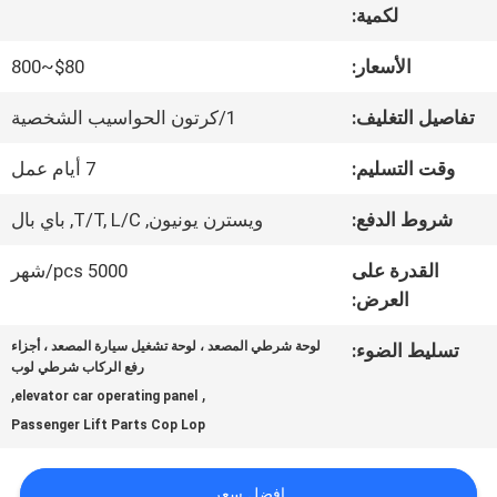
لكمية:
جولة
الأسعار:
$80~800
في
تفاصيل التغليف:
1/كرتون الحواسيب الشخصية
المعمل
وقت التسليم:
7 أيام عمل
شروط الدفع:
ويسترن يونيون, T/T, L/C, باي بال
مراقبة
القدرة على
5000 pcs/شهر
الجودة
العرض:
لوحة شرطي المصعد ، لوحة تشغيل سيارة المصعد ، أجزاء
تسليط الضوء:
اتصل
رفع الركاب شرطي لوب
,
,
elevator car operating panel
بنا
Passenger Lift Parts Cop Lop
افضل سعر