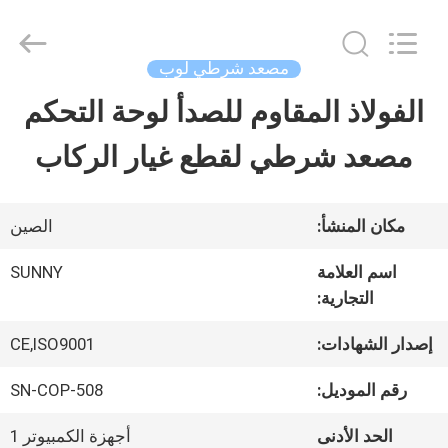
2026
SHANGHAI
SUNNY
ELEVATOR
مصعد شرطي لوب
CO.,LTD.
All
الفولاذ المقاوم للصدأ لوحة التحكم
بيت
Rights
Reserved.
مصعد شرطي لقطع غيار الركاب
منتجات
مكان المنشأ:
الصين
أشرطة
اسم العلامة
SUNNY
التجارية:
فيديو
إصدار الشهادات:
CE,ISO9001
معلومات
رقم الموديل:
SN-COP-508
عنا
الحد الأدنى
أجهزة الكمبيوتر 1