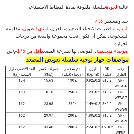
عالية
الجودة
سلسلة ملفوفة بمادة المطاط الاصطناعي
جيد ومستقر
الأداء
المرونة
، قطرات الانحناء الصغيرة، العزل،
المدى الطويل
، مقاومة
الشيخوخة، يمكن أن تكون تحت مجموعة واسعة من درجات
الحرارة
ضوضاء منخفضة
، الموصى بها لسرعة المصعد
أقل من 175
م/س
مواصفات جهاز توجيه سلسلة تعويض المصعد
رقم
OD
الوزن
دقيقه قطر
حمولة الكسر
الحد الأقصى.طول
الطراز
(ملم)
((kg/m)
الانحناء ((ملم)
((≥KN)
الشعلة ((م))
154
15.63
≥ 130
0.92±0.2
6±0.2
SN-
WFBS-6
160
18.18
≥ 250
1.23±0.2
7±0.2
SN-
WFBS-7
162
23.68
≥260
1.49±0.2
8±0.2
SN-
WFBS-8
162
29.97
≥ 280
1.88±0.2
9±0.2
SN-
WFBS-9
162
33.40
≥ 280
2.24±0.2
9.5±0.2
SN-
WFBS-