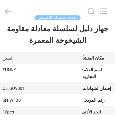
2026
SHANGHAI
SUNNY
ELEVATOR
مصعد سلسلة التعويض
CO.,LTD.
All
جهاز دليل لسلسلة معادلة مقاومة
بيت
Rights
Reserved.
الشيخوخة المعمرة
منتجات
مكان المنشأ:
الصين
أشرطة
اسم العلامة
SUNNY
التجارية:
فيديو
إصدار الشهادات:
CE,ISO9001
معلومات
رقم الموديل:
SN-WFBS
عنا
الحد الأدنى
10pcs