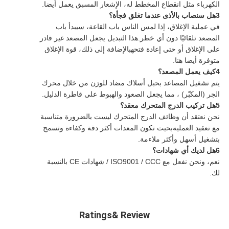
الكهرباء مثل انقطاع المخطط له، الإشعار المسبق يعمل أيضا.
3هل سنصاب بالأذى عندما تغلق فجأة؟
في عملية الإغلاق، إذا لمس الناس باب القاعة، سيبدأ باب
المصعد تلقائيًا دون أي خطر.هذا التبديل يجعل المصعد غير قادر
على الإغلاق أو حتى إعادة فتحهبالإضافة إلى ذلك، قوة الإغلاق
متوفرة أيضا هنا.
4كيف يعمل المصعد؟
يتم تشغيل المصاعد بحبل أسلاك مضاد للوزن من خلال محرك
الجر (المكبّر) ، مما يجعل الصعود والهبوط على قاطرة الدليل.
5هل تركيب الدرج المتحرك معقد؟
نحن نعتقد أن وظائف الدرج المتحرك ليست بالضرورة متناسبة
مع تعقيد العمليةبحيث تكون المعدات أكثر دقة وكفاءة وتسمح
بتشغيل أسهل وأكثر ملاءمة.
6هل لديك أي شهادات؟
نعم، ونحن نفعل مع ISO9001 / CCC / شهادات CE بالنسبة
لك.
Ratings& Review