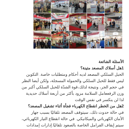
الأسئلة الشائعة
1هل أسلاك المصعد متينة؟
الحبل السلكي المصعد لديه أحكام ومتطلبات خاصة. التكوين
ليس فقط للحبل السلكي والحمولة المسجلة، ولكن أيضا النظر
في حجم الجر، ونتيجة لذلك،قوة الشدّة للحبل السلكي أكبر من
وزن الرفععامل السلامة مزود بأكثر من أربعة أسلاك حديدية
لذا لن ينكسر في نفس الوقت
2هل من الخطر انقطاع الكهرباء فجأة أثناء تشغيل المصعد؟
في حالة حدوث ذلك، سيتوقف المصعد تلقائيًا بسبب جهاز
الأمان الكهربائي والميكانيكي. في حالة انقطاع التيار الكهربائي،
سيتم إيقاف الفرامل الخاصة بالصعود تلقائيًا.إدارات إمدادات