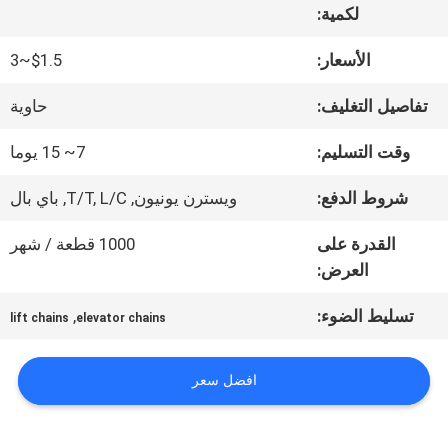
لكمية:
جولة
الأسعار:
$1.5~3
في
تفاصيل التغليف:
حاوية
المعمل
وقت التسليم:
7~ 15 يوما
شروط الدفع:
ويسترن يونيون, T/T, L/C, باي بال
مراقبة
القدرة على
1000 قطعة / شهر
الجودة
العرض:
تسليط الضوء:
,
lift chains
elevator chains
اتصل
بنا
افضل سعر