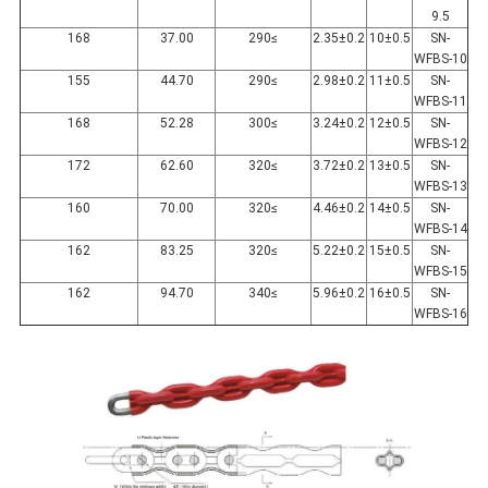
9.5
168
37.00
≥290
2.35±0.2
10±0.5
SN-
WFBS-10
155
44.70
≥290
2.98±0.2
11±0.5
SN-
WFBS-11
168
52.28
≥300
3.24±0.2
12±0.5
SN-
WFBS-12
172
62.60
≥320
3.72±0.2
13±0.5
SN-
WFBS-13
160
70.00
≥320
4.46±0.2
14±0.5
SN-
WFBS-14
162
83.25
≥320
5.22±0.2
15±0.5
SN-
WFBS-15
162
94.70
≥340
5.96±0.2
16±0.5
SN-
WFBS-16