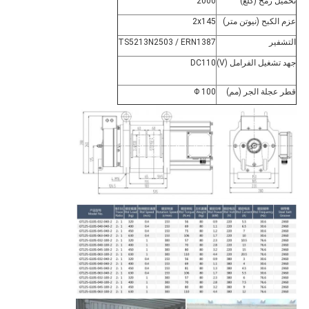
تحميل رمح (كلغ)
2000
عزم الكبح (نيوتن متر)
2x145
التشفير
TS5213N2503 / ERN1387
جهد تشغيل الفرامل (V)
DC110
قطر عجلة الجر (مم)
Φ 100