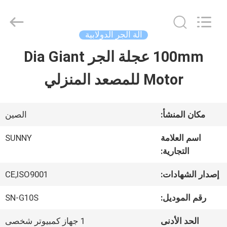
2026
SHANGHAI
SUNNY
ELEVATOR
آلة الجر الدولابية
CO.,LTD.
All
100mm عجلة الجر Dia Giant
بيت
Rights
Reserved.
Motor للمصعد المنزلي
منتجات
مكان المنشأ:
الصين
أشرطة
اسم العلامة
SUNNY
التجارية:
فيديو
إصدار الشهادات:
CE,ISO9001
معلومات
رقم الموديل:
SN-G10S
عنا
الحد الأدنى
1 جهاز كمبيوتر شخصى