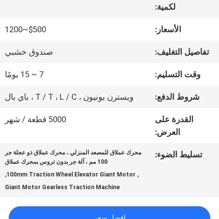
لكمية:
جولة
الأسعار:
$500~1200
في
تفاصيل التغليف:
صندوق خشبي
المعمل
وقت التسليم:
7 ~ 15 يومًا
شروط الدفع:
ويسترن يونيون ، T / T ، L / C ، باي بال
مراقبة
القدرة على
5000 قطعة / شهر
الجودة
العرض:
محرك عملاق للمصعد المنزلي ، محرك عملاق ذو عجلة جر
تسليط الضوء:
اتصل
100 مم ، آلة جر بدون تروس بمحرك عملاق
,
,
100mm Traction Wheel Elevator Giant Motor
بنا
Giant Motor Gearless Traction Machine
افضل سعر