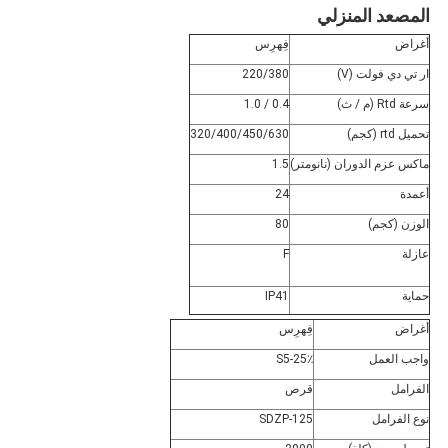
المصعد المنزلي
أغراض
فِهرِس
ار تي دي فولت (V)
220/380
سرعة Rtd (م / ث)
0.4 / 1.0
تحميل rtd (كجم)
320/400/450/630
ماكس عزم الدوران (نانومتر)
1.5
أعمدة
24
الوزن (كجم)
80
عازلة
F
حماية
IP41
أغراض
فِهرِس
واجب العمل
S5-25٪
الفرامل
قرص
نوع الفرامل
SDZP-125