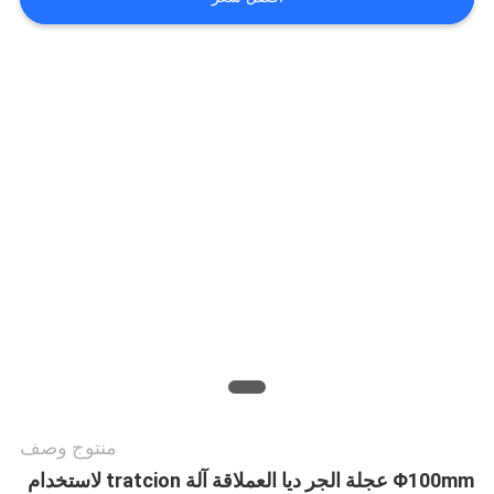
أخبار
حالات
خريطة
الموقع
PRIVACY
POLICY
منتوج وصف
Φ100mm عجلة الجر ديا العملاقة آلة tratcion لاستخدام