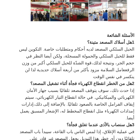
الأسئلة الشائعة
1هل أسلاك المصعد متينة؟
الحبل السلكي المصعد لديه أحكام ومتطلبات خاصة. التكوين ليس
فقط للحبل السلكي والحمولة المسجلة، ولكن أيضا النظر في
حجم الجر، ونتيجة لذلك،قوة الشدّة للحبل السلكي أكبر من وزن
الرفععامل السلامة مزود بأكثر من أربعة أسلاك حديدية لذا لن
ينكسر في نفس الوقت
2هل من الخطر انقطاع الكهرباء فجأة أثناء تشغيل المصعد؟
إذا حدث ذلك، سوف يتوقف المصعد تلقائيًا بسبب جهاز الأمان
الكهربائي والميكانيكي. في حالة انقطاع التيار الكهربائي، سيتم
إيقاف الفرامل الخاصة بالصعود تلقائيًا. بالإضافة إلى ذلك،إدارات
إمدادات الكهرباء مثل انقطاع المخطط له، الإشعار المسبق يعمل
أيضا.
3هل سنصاب بالأذى عندما تغلق فجأة؟
في عملية الإغلاق، إذا لمس الناس باب القاعة، سيبدأ باب المصعد
تلقائيًا دون أي خطر.هذا التبديل يجعل المصعد غير قادر على