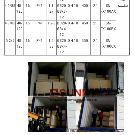
سلسلة
4.9/85
48-
16
IP41
1.1-
Ø320-
0.4-10
400
2:1
SN-
120
27
Ø8x3-
FX180AX
12
4.8/83
48-
16
IP41
1.2-3
Ø320-
0.4-10
450
2:1
SN-
120
Ø8x4-
FX180BX
12
5.2/9
48-
16
IP41
1.5-
Ø320-
0.4-10
550
2:1
SN-
120
38
Ø8x4-
FX180CX
12