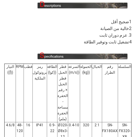
1ضجيج أقل
2خالية من الصيانة
3. عزم دوران ثابت
4تشغيل ثابت وتوفير الطاقة
السلسلة
رقم
الحبال
الحمولة
السرعة
قطر
الطاقة
رمز
قطب
RPM
التيار
الطراز
((kg)
((m/s)
الحبل
((كوا)
بروتوكول
((أ))
قطر
الملكية
الحبل
× رقم
الحفرة
-
مساحة
الحفرة
(ملم)
4.6/8
48-
16
IP41
0.9-
Ø320-
0.4-10
320
2:1
SN-
SN-
120
22
Ø8x3-
FX180AX
FX320-
12
XB