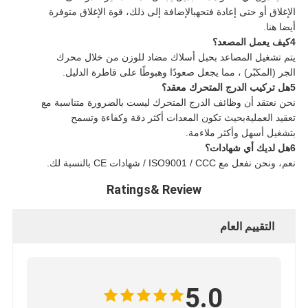
الإغلاق أو حتى إعادة فتحهبالإضافة إلى ذلك، قوة الإغلاق متوفرة
أيضا هنا.
4كيف يعمل المصعد؟
يتم تشغيل المصاعد بحبل أسلاك مضاد للوزن من خلال محرك
الجر (المكبّر) ، مما يجعل صعودًا وهبوطًا على قاطرة الدليل.
5هل تركيب الدرج المتحرك معقد؟
نحن نعتقد أن وظائف الدرج المتحرك ليست بالضرورة متناسبة مع
تعقيد العمليةبحيث تكون المعدات أكثر دقة وكفاءة وتسمح
بتشغيل أسهل وأكثر ملاءمة.
6هل لديك أي شهادات؟
نعم، ونحن نفعل مع ISO9001 / CCC / شهادات CE بالنسبة لك.
Ratings& Review
التقييم العام
5.0