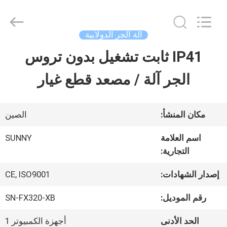
2026
SHANGHAI
SUNNY
ELEVATOR
آلة الجر الدولابية
CO.,LTD.
All
IP41 ثابت تشغيل بدون تروس
بيت
Rights
Reserved.
الجر آلة / مصعد قطع غيار
منتجات
مكان المنشأ:
الصين
أشرطة
اسم العلامة
SUNNY
التجارية:
فيديو
إصدار الشهادات:
CE, ISO9001
معلومات
رقم الموديل:
SN-FX320-XB
عنا
الحد الأدنى
أجهزة الكمبيوتر 1