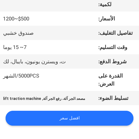
لكمية:
جولة
الأسعار:
$500~1200
في
تفاصيل التغليف:
صندوق خشبي
المعمل
وقت التسليم:
7~ 15 يوما
شروط الدفع:
ت، ويسترن يونيون، بايبال، لك
مراقبة
القدرة على
5000PCS/الشهر
الجودة
العرض:
تسليط الضوء:
,
مصعد الجر آلة، رفع الجر آلة
lift traction machine
اتصل
بنا
افضل سعر