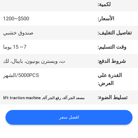
لكمية:
جولة
الأسعار:
$500~1200
في
تفاصيل التغليف:
صندوق خشبي
المعمل
وقت التسليم:
7~ 15 يوما
شروط الدفع:
ت، ويسترن يونيون، بايبال، لك
مراقبة
القدرة على
5000PCS/الشهر
الجودة
العرض:
تسليط الضوء:
,
مصعد الجر آلة، رفع الجر آلة
lift traction machine
اتصل
بنا
افضل سعر