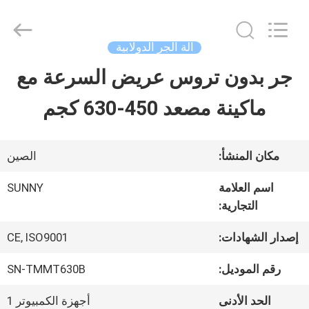
2026
SHANGHAI
SUNNY
ELEVATOR
آلة الجر الدولابية
CO.,LTD.
All
جر بدون تروس عريض السرعة مع
بيت
Rights
Reserved.
ماكينة مصعد 450-630 كجم
منتجات
مكان المنشأ:
الصين
أشرطة
اسم العلامة
SUNNY
التجارية:
فيديو
إصدار الشهادات:
CE, ISO9001
معلومات
رقم الموديل:
SN-TMMT630B
عنا
الحد الأدنى
أجهزة الكمبيوتر 1