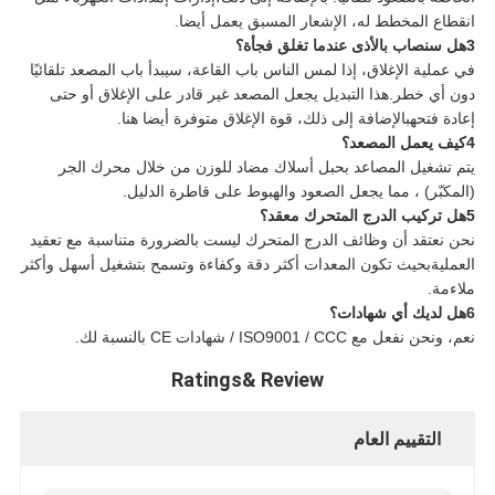
انقطاع المخطط له، الإشعار المسبق يعمل أيضا.
3هل سنصاب بالأذى عندما تغلق فجأة؟
في عملية الإغلاق، إذا لمس الناس باب القاعة، سيبدأ باب المصعد تلقائيًا
دون أي خطر.هذا التبديل يجعل المصعد غير قادر على الإغلاق أو حتى
إعادة فتحهبالإضافة إلى ذلك، قوة الإغلاق متوفرة أيضا هنا.
4كيف يعمل المصعد؟
يتم تشغيل المصاعد بحبل أسلاك مضاد للوزن من خلال محرك الجر
(المكبّر) ، مما يجعل الصعود والهبوط على قاطرة الدليل.
5هل تركيب الدرج المتحرك معقد؟
نحن نعتقد أن وظائف الدرج المتحرك ليست بالضرورة متناسبة مع تعقيد
العمليةبحيث تكون المعدات أكثر دقة وكفاءة وتسمح بتشغيل أسهل وأكثر
ملاءمة.
6هل لديك أي شهادات؟
نعم، ونحن نفعل مع ISO9001 / CCC / شهادات CE بالنسبة لك.
Ratings& Review
التقييم العام