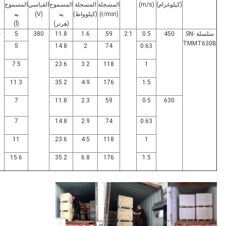
(كيلوغرام)
(m/s)
المسجلة
المسجلة
المسموح
القياسي
المسموح
(r/min)
(كيلوواط)
به
(V)
به
(هرتز)
(أ)
سلسلة SN-
450
0.5
2:1
59
1.6
11.8
380
5
4
TMMT630B
5
14.8
2
74
0.63
7.5
23.6
3.2
118
1
11.3
35.2
4.9
176
1.5
7
11.8
2.3
59
0.5
630
7
14.8
2.9
74
0.63
11
23.6
4.5
118
1
15.6
35.2
6.8
176
1.5