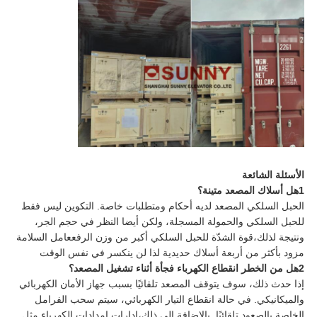
الأسئلة الشائعة
1هل أسلاك المصعد متينة؟
الحبل السلكي المصعد لديه أحكام ومتطلبات خاصة. التكوين ليس فقط
للحبل السلكي والحمولة المسجلة، ولكن أيضا النظر في حجم الجر،
ونتيجة لذلك،قوة الشدّة للحبل السلكي أكبر من وزن الرفععامل السلامة
مزود بأكثر من أربعة أسلاك حديدية لذا لن ينكسر في نفس الوقت
2هل من الخطر انقطاع الكهرباء فجأة أثناء تشغيل المصعد؟
إذا حدث ذلك، سوف يتوقف المصعد تلقائيًا بسبب جهاز الأمان الكهربائي
والميكانيكي. في حالة انقطاع التيار الكهربائي، سيتم سحب الفرامل
الخاصة بالصعود تلقائيًا. بالإضافة إلى ذلك،إدارات إمدادات الكهرباء مثل