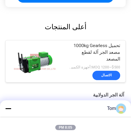
أعلى المنتجات
تحميل 1000kg Gearless
مصعد الجر آلة لقطع
المصعد
$500~1200 MOQ:أجهزة الكمبيوتر 1
الاتصال
آلة الجر الدولابية
Tom
المغناطيس الدائم متزامن المصعد آلة الجر 1600kg قطع غيار السيارات
30kN 330kg الوزن رمح تحميل آلة الجر بدون تروس لقطع غيار الرفع
8:05 PM