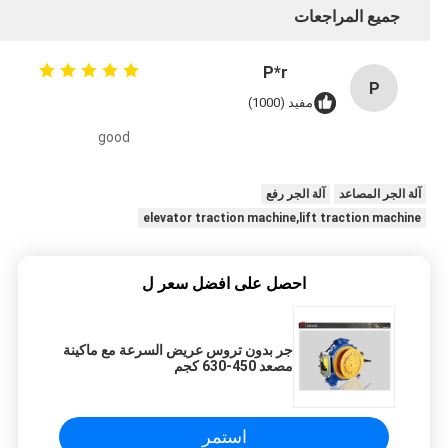
جميع المراجعات
P*r
P
مفيد (1000)
good
آلة الجر المصاعد
آلة الجر رفع
elevator traction machine,lift traction machine
احصل على افضل سعر ل
جر بدون تروس عريض السرعة مع ماكينة
مصعد 450-630 كجم
استمر