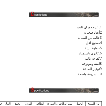
1. عزم دوران ثابت
2أبعاد صغيرة
3خالية من الصيانة
4ضجيج أقل
5حماية البيئة
6. يَجْري باستمرار
7كفاءة عالية
8آمنة وموثوقة
9توفير الطاقة
10. سريعة واسعة
نوع المنتج
الحمل
السرعة
الحبال
السرعة
الطاقة
التردد
الجهد
التيار
ق