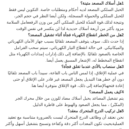
1هل أسلاك المصعد متينة؟
الحبل السلكي المصعد لديه أحكام ومتطلبات خاصة. التكوين ليس فقط
للحبل السلكي والحمولة المسجلة، ولكن أيضا النظر في حجم الجر،
ونتيجة لذلك،قوة الشدّة للحبل السلكي أكبر من وزن الرفععامل السلامة
مزود بأكثر من أربعة أسلاك حديدية لذا لن ينكسر في نفس الوقت
2هل من الخطر انقطاع الكهرباء فجأة أثناء تشغيل المصعد؟
إذا حدث ذلك، سوف يتوقف المصعد تلقائيًا بسبب جهاز الأمان الكهربائي
والميكانيكي. في حالة انقطاع التيار الكهربائي، سيتم سحب الفرامل
الخاصة بالصعود تلقائيًا. بالإضافة إلى ذلك،إدارات إمدادات الكهرباء مثل
انقطاع المخطط له، الإشعار المسبق يعمل أيضا.
3هل سنصاب بالأذى عندما تغلق فجأة؟
في عملية الإغلاق، إذا لمس الناس باب القاعة، سيبدأ باب المصعد تلقائيًا
دون أي خطر.هذا التبديل يجعل المصعد غير قادر على الإغلاق أو حتى
إعادة فتحهبالإضافة إلى ذلك، قوة الإغلاق متوفرة أيضا هنا.
4كيف يعمل المصعد؟
يتم تشغيل المصاعد بحبل أسلاك مضاد للوزن من خلال محرك الجر
(المكبّر) ، مما يجعل الصعود والهبوط على قاطرة الدليل.
5هل تركيب الدرج المتحرك معقد؟
نحن نعتقد أن وظائف الدرج المتحرك ليست بالضرورة متناسبة مع تعقيد
العمليةبحيث تكون المعدات أكثر دقة وكفاءة وتسمح بتشغيل أسهل وأكثر