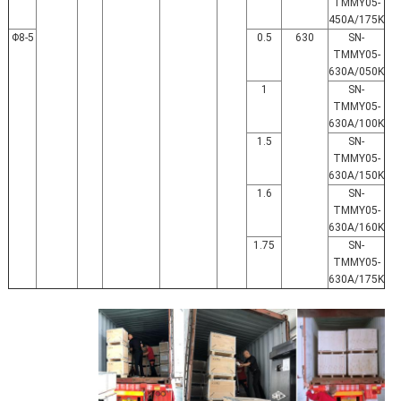
TMMY05-
450A/175K
5-Φ8
0.5
630
SN-
TMMY05-
630A/050K
1
SN-
TMMY05-
630A/100K
1.5
SN-
TMMY05-
630A/150K
1.6
SN-
TMMY05-
630A/160K
1.75
SN-
TMMY05-
630A/175K