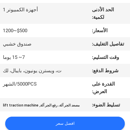
الحد الأدنى
أجهزة الكمبيوتر 1
جولة
لكمية:
في
الأسعار:
$500~1200
المعمل
تفاصيل التغليف:
صندوق خشبي
وقت التسليم:
7~ 15 يوما
مراقبة
شروط الدفع:
ت، ويسترن يونيون، بايبال، لك
الجودة
القدرة على
5000PCS/الشهر
العرض:
اتصل
تسليط الضوء:
,
مصعد الجر آلة، رفع الجر آلة
lift traction machine
بنا
افضل سعر