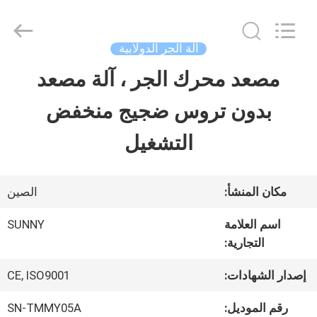
2026
SHANGHAI
SUNNY
ELEVATOR
آلة الجر الدولابية
CO.,LTD.
All
مصعد محرك الجر ، آلة مصعد
بيت
Rights
Reserved.
بدون تروس ضجيج منخفض
منتجات
التشغيل
أشرطة
مكان المنشأ:
الصين
فيديو
اسم العلامة
SUNNY
التجارية:
معلومات
إصدار الشهادات:
CE, ISO9001
عنا
رقم الموديل:
SN-TMMY05A