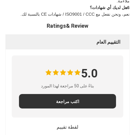
ملاءمة.
6هل لديك أي شهادات؟
نعم، ونحن نفعل مع ISO9001 / CCC / شهادات CE بالنسبة لك.
Ratings& Review
التقييم العام
5.0
بناءً على 50 مراجعة لهذا المورد
اكتب مراجعة
لقطة تقييم