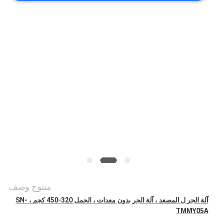
أخبار
حالات
خريطة
الموقع
PRIVACY
POLICY
منتوج وصف
آلة الجر ل المصعد ، آلة الجر بدون معدات ، الحمل 320-450 كجم ، SN-
TMMY05A