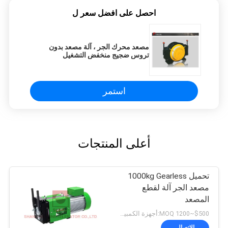
احصل على افضل سعر ل
مصعد محرك الجر ، آلة مصعد بدون
تروس ضجيج منخفض التشغيل
استمر
أعلى المنتجات
تحميل 1000kg Gearless
مصعد الجر آلة لقطع
المصعد
$500~1200 MOQ:أجهزة الكمبيوتر 1
الاتصال