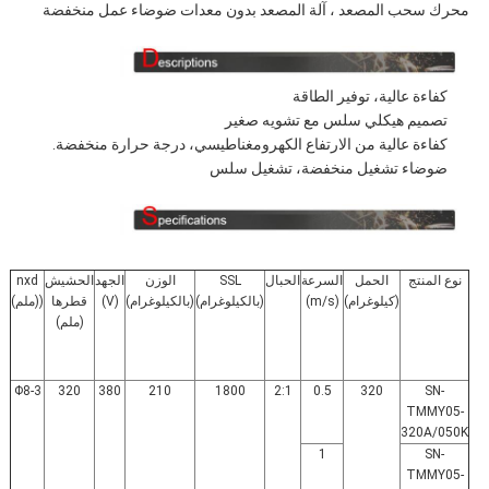
محرك سحب المصعد ، آلة المصعد بدون معدات ضوضاء عمل منخفضة
كفاءة عالية، توفير الطاقة
تصميم هيكلي سلس مع تشويه صغير
كفاءة عالية من الارتفاع الكهرومغناطيسي، درجة حرارة منخفضة.
ضوضاء تشغيل منخفضة، تشغيل سلس
نوع المنتج
الحمل
السرعة
الحبال
SSL
الوزن
الجهد
الحشيش
nxd
(كيلوغرام)
(m/s)
(بالكيلوغرام)
(بالكيلوغرام)
(V)
قطرها
((ملم)
(ملم)
3-Φ8
320
380
210
1800
2:1
0.5
320
SN-
TMMY05-
320A/050K
1
SN-
TMMY05-