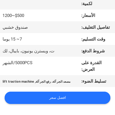
لكمية:
جولة
الأسعار:
$500~1200
في
تفاصيل التغليف:
صندوق خشبي
المعمل
وقت التسليم:
7~ 15 يوما
شروط الدفع:
ت، ويسترن يونيون، بايبال، لك
مراقبة
القدرة على
5000PCS/الشهر
الجودة
العرض:
تسليط الضوء:
,
مصعد الجر آلة، رفع الجر آلة
lift traction machine
اتصل
بنا
افضل سعر