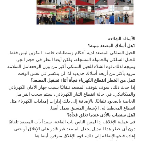
الأسئلة الشائعة
1هل أسلاك المصعد متينة؟
الحبل السلكي المصعد لديه أحكام ومتطلبات خاصة. التكوين ليس فقط
للحبل السلكي والحمولة المسجلة، ولكن أيضا النظر في حجم الجر،
ونتيجة لذلك،قوة الشدّة للحبل السلكي أكبر من وزن الرفععامل السلامة
مزود بأكثر من أربعة أسلاك حديدية لذا لن ينكسر في نفس الوقت
2هل من الخطر انقطاع الكهرباء فجأة أثناء تشغيل المصعد؟
إذا حدث ذلك، سوف يتوقف المصعد تلقائيًا بسبب جهاز الأمان الكهربائي
والميكانيكي. في حالة انقطاع التيار الكهربائي، سيتم سحب الفرامل
الخاصة بالصعود تلقائيًا. بالإضافة إلى ذلك،إدارات إمدادات الكهرباء مثل
انقطاع المخطط له، الإشعار المسبق يعمل أيضا.
3هل سنصاب بالأذى عندما تغلق فجأة؟
في عملية الإغلاق، إذا لمس الناس باب القاعة، سيبدأ باب المصعد تلقائيًا
دون أي خطر.هذا التبديل يجعل المصعد غير قادر على الإغلاق أو حتى
إعادة فتحهبالإضافة إلى ذلك، قوة الإغلاق متوفرة أيضا هنا.