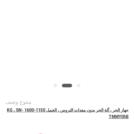
أخبار
حالات
خريطة
الموقع
PRIVACY
POLICY
منتوج وصف
جهاز الجر ، آلة الجر بدون معدات التروس ، الحمل 1150-1600 KG ، SN-
TMMY05B