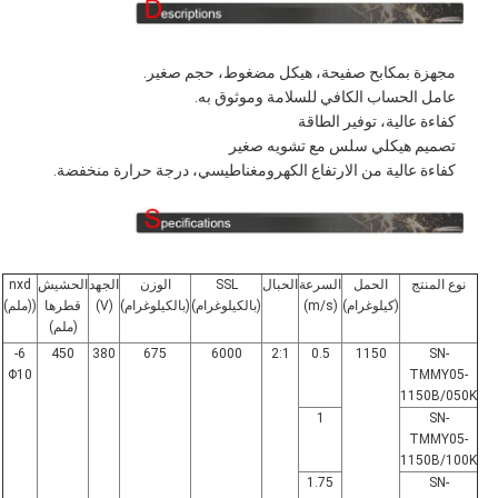
مجهزة بمكابح صفيحة، هيكل مضغوط، حجم صغير.
عامل الحساب الكافي للسلامة وموثوق به.
كفاءة عالية، توفير الطاقة
تصميم هيكلي سلس مع تشويه صغير
كفاءة عالية من الارتفاع الكهرومغناطيسي، درجة حرارة منخفضة.
نوع المنتج
الحمل
السرعة
الحبال
SSL
الوزن
الجهد
الحشيش
nxd
(كيلوغرام)
(m/s)
(بالكيلوغرام)
(بالكيلوغرام)
(V)
قطرها
((ملم)
(ملم)
6-
450
380
675
6000
2:1
0.5
1150
SN-
Φ10
TMMY05-
1150B/050K
1
SN-
TMMY05-
1150B/100K
1.75
SN-