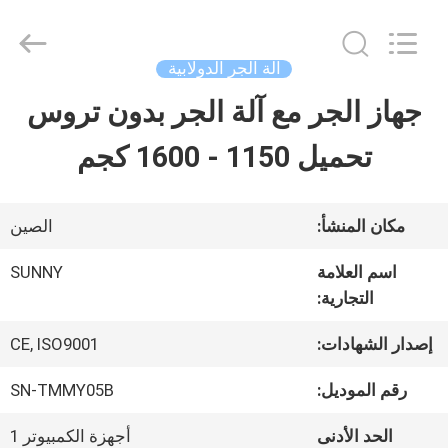
2026
SHANGHAI
SUNNY
ELEVATOR
آلة الجر الدولابية
CO.,LTD.
All
جهاز الجر مع آلة الجر بدون تروس
بيت
Rights
Reserved.
تحميل 1150 - 1600 كجم
منتجات
مكان المنشأ:
الصين
أشرطة
اسم العلامة
SUNNY
التجارية:
فيديو
إصدار الشهادات:
CE, ISO9001
معلومات
رقم الموديل:
SN-TMMY05B
عنا
الحد الأدنى
أجهزة الكمبيوتر 1