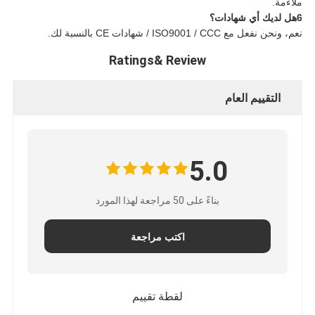
ملاءمة.
6هل لديك أي شهادات؟
نعم، ونحن نفعل مع ISO9001 / CCC / شهادات CE بالنسبة لك.
Ratings& Review
التقييم العام
5.0
بناءً على 50 مراجعة لهذا المورد
اكتب مراجعة
لقطة تقييم