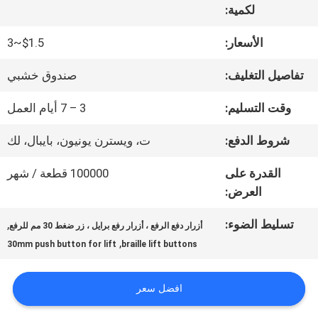
لكمية:
جولة
الأسعار:
$1.5~3
في
تفاصيل التغليف:
صندوق خشبي
المعمل
وقت التسليم:
3 – 7 أيام العمل
شروط الدفع:
ت، ويسترن يونيون، بايبال، لك
مراقبة
القدرة على
100000 قطعة / شهر
الجودة
العرض:
تسليط الضوء:
,
أزرار دفع الرفع ، أزرار رفع برايل ، زر ضغط 30 مم للرفع
اتصل
,
30mm push button for lift
braille lift buttons
بنا
افضل سعر