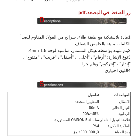
زر الضغط في المصعد.pdf
1مادة بلاستيكية مع طبقة طلاء. شرائح من الفولاذ المقاوم للصدأ
الكلمات مليئة بالحامض الشفاف.
2يتم تثبيته بواسطة هيكل المسمار، مناسبة لوحة 1.5-4mm.
3نوع الإشارة: "أرقام" ، "أعلى" ، "أسفل" ، "قريب" ، "مفتوح" ،
"إنذار" ، "إنتركوم" وهلم جرا.
4اللون اختياري
المواصفات
تفاصيل
الامتثال
المعايير المحددة
التيار الحالي
50mA
الرطوبة
45%~90%
علامة التبديل الداخلي
سلسلة OMRON-5 المستوردة
الملكية الفكرية
IP64
مدة الحياة
3, 000, 000 تيمز