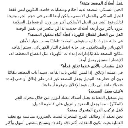
1هل أسلاك المصعد متينة؟
الحبل السلكي المصعد لديه أحكام ومتطلبات خاصة. التكوين ليس فقط
للحبل السلكي والحمل الاسمي، ولكن أيضا النظر في حجم الجر، ونتيجة
لذلك،قوة الشد من الحبل الأسلكي أكبر من وزن الرفععامل السلامة
مزود بأكثر من أربعة أسلاك حديدية لذا لن ينكسر في نفس الوقت
2هل من الخطر انقطاع الكهرباء فجأة أثناء تشغيل المصعد؟
في حالة حدوث ذلك، سيتوقف المصعد تلقائيًا بسبب جهاز الأمان
الكهربائي والميكانيكي. في حالة انقطاع التيار الكهربائي، سيتم إيقاف
مكابح المصعد تلقائيًا.إدارات إمدادات الكهرباء مثل انقطاع المخطط له،
الإشعار المسبق يعمل أيضا.
3هل سنصاب بالأذى عندما تغلق فجأة؟
في عملية الإغلاق، إذا لمس الناس باب القاعة، سيبدأ باب المصعد تلقائيًا
دون أي خطر.هذا التبديل يجعل المصعد غير قادر على إغلاق أو حتى إعادة
فتحبالإضافة إلى ذلك، قوة الإغلاق متوفرة أيضا هنا.
4كيف يعمل المصعد؟
يتم تشغيل المصاعد بحبل أسلاك مضاد للوزن من خلال محرك الجر
(المكبّر) ، مما يجعل الصعود والنزول على قاطرة الدليل.
5هل تركيب الدرج المتحرك معقد؟
نحن نعتقد أن وظائف الدرج المتحرك ليست بالضرورة متناسبة مع تعقيد
العمليةبحيث تكون المعدات أكثر دقة وكفاءة وتسمح بتشغيل أسهل وأكثر