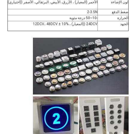
لون الإضاءة
الأحمر (المعيار) ، الأزرق، الأبيض، البرتقالي، الأصفر ((اختياري)
ضغط الدفع
2-3.5N
الحرارة
-10~50 درجة مئوية
الجهد
24DCV ((المعيار) ، 12DCV، 48DCV ± 10%