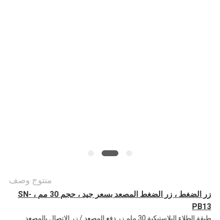
أخبار
حالات
خريطة
الموقع
PRIVACY
POLICY
منتوج وصف
زر الضغط ، زر الضغط المصعد بسعر جيد ، حجم 30 مم ، SN-
PB13
طبقة الطلاء البلاستيكية 30 ملم زر دفع المصعد / زر الاتصال بالمصعد