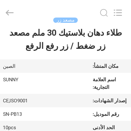
2026
SHANGHAI
SUNNY
ELEVATOR
مصعد زر
CO.,LTD.
All
طلاء دهان بلاستيك 30 ملم مصعد
بيت
Rights
Reserved.
زر ضغط / زر رفع الرفع
منتجات
مكان المنشأ:
الصين
أشرطة
اسم العلامة
SUNNY
التجارية:
فيديو
إصدار الشهادات:
CE,ISO9001
معلومات
رقم الموديل:
SN-PB13
عنا
الحد الأدنى
10pcs