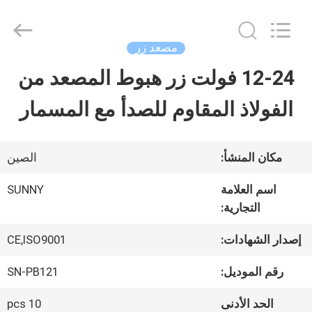
2026
SHANGHAI
SUNNY
ELEVATOR
مصعد زر
CO.,LTD.
All
12-24 فولت زر هبوط المصعد من
بيت
Rights
Reserved.
الفولاذ المقاوم للصدأ مع المسمار
منتجات
مكان المنشأ:
الصين
أشرطة
اسم العلامة
SUNNY
التجارية:
فيديو
إصدار الشهادات:
CE,ISO9001
معلومات
رقم الموديل:
SN-PB121
عنا
الحد الأدنى
10 pcs