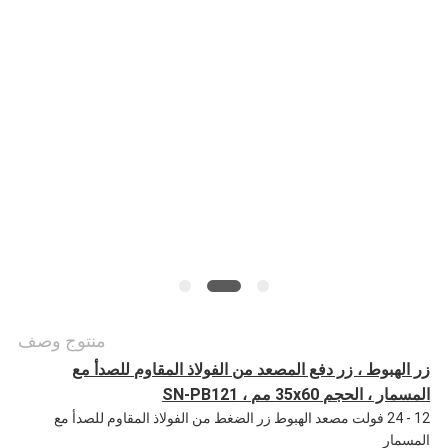
أخبار
حالات
خريطة
الموقع
PRIVACY
POLICY
منتوج وصف
زر الهبوط ، زر دفع المصعد من الفولاذ المقاوم للصدأ مع
المسمار ، الحجم 35x60 مم ، SN-PB121
12 - 24 فولت مصعد الهبوط زر الضغط من الفولاذ المقاوم للصدأ مع
المسمار