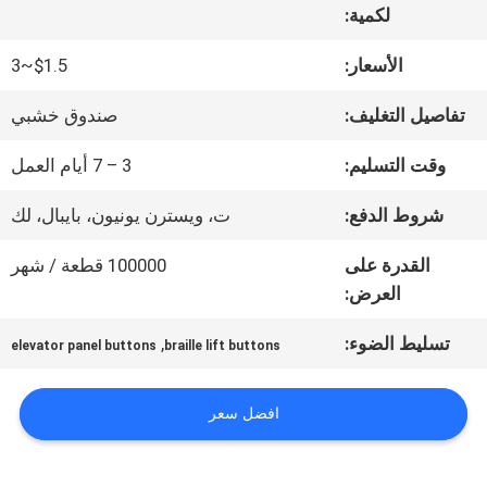
لكمية:
جولة
الأسعار:
$1.5~3
في
تفاصيل التغليف:
صندوق خشبي
المعمل
وقت التسليم:
3 – 7 أيام العمل
شروط الدفع:
ت، ويسترن يونيون، بايبال، لك
مراقبة
القدرة على
100000 قطعة / شهر
الجودة
العرض:
تسليط الضوء:
,
elevator panel buttons
braille lift buttons
اتصل
بنا
افضل سعر