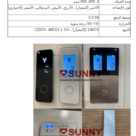
مدة الحياة
3, 000, 000 تيمز
لون الإضاءة
الأحمر (المعيار) ، الأزرق، الأبيض، البرتقالي، الأصفر ((اختياري)
ضغط الدفع
2-3.5N
الحرارة
-10~50 درجة مئوية
الجهد
24DCV ((المعيار) ، 12DCV، 48DCV ± 10٪