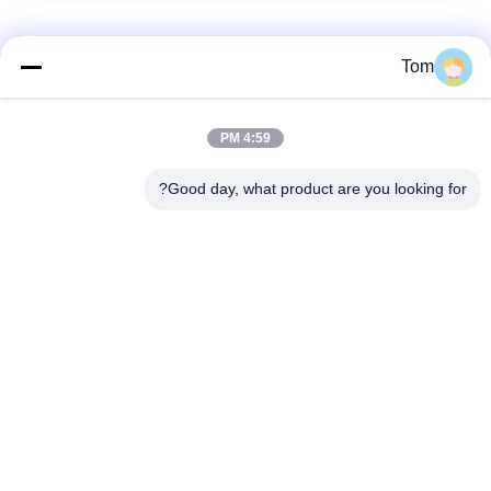
مصعد زر
Tom
Zn إطار سبائك وزر الاكريليك لوحة رفع زر / لمسة زر المصعد
4:59 PM
مصعد مخصص زر دفع 40 * 40 مم حجم هالة الانوار وشخصيات
Good day, what product are you looking for?
زر كهربائي مضيء بجهد 12 فولت مع تصميم رفيع / أزرار لأعلى وأسفل
فئات شعبية
جميع
آلة الجر الدولابية
آلة الجر موجهة
مصعد مرشد سكّة 
مصعد زر
حديديّة
مصعد باب المشغل
مصعد شرطي لوب