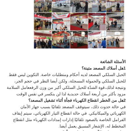
الأسئلة الشائعة
1هل أسلاك المصعد متينة؟
الحبل السلكي المصعد لديه أحكام ومتطلبات خاصة. التكوين ليس فقط
للحبل السلكي والحمولة المسجلة، ولكن أيضا النظر في حجم الجر،
ونتيجة لذلك،قوة الشدّة للحبل السلكي أكبر من وزن الرفععامل السلامة
مزود بأكثر من أربعة أسلاك حديدية لذا لن ينكسر في نفس الوقت
2هل من الخطر انقطاع الكهرباء فجأة أثناء تشغيل المصعد؟
في حالة حدوث ذلك، سيتوقف المصعد تلقائيًا بسبب جهاز الأمان
الكهربائي والميكانيكي. في حالة انقطاع التيار الكهربائي، سيتم إيقاف
الفرامل الخاصة بالصعود تلقائيًا.إدارات إمدادات الكهرباء مثل انقطاع
المخطط له، الإشعار المسبق يعمل أيضا.