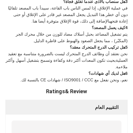
3هل سنصاب بالأذى عندما تغلق فجأة؟
في عملية الإغلاق، إذا لمس الناس باب القاعة، سيبدأ باب المصعد تلقائيًا
دون أي خطر.هذا التبديل يجعل المصعد غير قادر على الإغلاق أو حتى
إعادة فتحهبالإضافة إلى ذلك، قوة الإغلاق متوفرة أيضا هنا.
4كيف يعمل المصعد؟
يتم تشغيل المصاعد بحبل أسلاك مضاد للوزن من خلال محرك الجر
(المكبّر) ، مما يجعل الصعود والهبوط على قاطرة الدليل.
5هل تركيب الدرج المتحرك معقد؟
نحن نعتقد أن وظائف الدرج المتحرك ليست بالضرورة متناسبة مع تعقيد
العمليةبحيث تكون المعدات أكثر دقة وكفاءة وتسمح بتشغيل أسهل وأكثر
ملاءمة.
6هل لديك أي شهادات؟
نعم، ونحن نفعل مع ISO9001 / CCC / شهادات CE بالنسبة لك.
Ratings& Review
التقييم العام