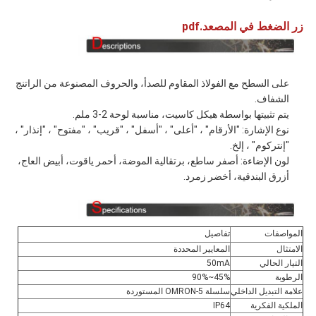
زر الضغط في المصعد.pdf
على السطح مع الفولاذ المقاوم للصدأ، والحروف المصنوعة من الراتنج
الشفاف.
يتم تثبيتها بواسطة هيكل كاسيت، مناسبة لوحة 2-3 ملم.
نوع الإشارة: "الأرقام" ، "أعلى" ، "أسفل" ، "قريب" ، "مفتوح" ، "إنذار" ،
"إنتركوم" ، إلخ.
لون الإضاءة: أصفر ساطع، برتقالية الموضة، أحمر ياقوت، أبيض العاج،
أزرق البندقية، أخضر زمرد.
المواصفات
تفاصيل
الامتثال
المعايير المحددة
التيار الحالي
50mA
الرطوبة
45%~90%
علامة التبديل الداخلي
سلسلة OMRON-5 المستوردة
الملكية الفكرية
IP64