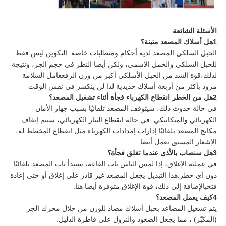
الأسئلة الشائعة
1هل أسلاك المصعد متينة؟
الحبل السلكي المصعد لديه أحكام ومتطلبات خاصة. التكوين ليس فقط
للحبل السلكي والحمل الاسمي، ولكن أيضا النظر في حجم الجر، ونتيجة
لذلك،قوة الشد من الحبل الأسلكي أكبر من وزن الرفععامل السلامة
مزود بأكثر من أربعة أسلاك حديدية لذا لن ينكسر في نفس الوقت
2هل من الخطر انقطاع الكهرباء فجأة أثناء تشغيل المصعد؟
في حالة حدوث ذلك، سيتوقف المصعد تلقائيًا بسبب جهاز الأمان
الكهربائي والميكانيكي. في حالة انقطاع التيار الكهربائي، سيتم إيقاف
مكابح المصعد تلقائيًا.إدارات إمدادات الكهرباء مثل انقطاع المخطط له،
الإشعار المسبق يعمل أيضا.
3هل سنصاب بالأذى عندما تغلق فجأة؟
في عملية الإغلاق، إذا لمس الناس باب القاعة، سيبدأ باب المصعد تلقائيًا
دون أي خطر.هذا التبديل يجعل المصعد غير قادر على إغلاق أو حتى إعادة
فتحبالإضافة إلى ذلك، قوة الإغلاق متوفرة أيضا هنا.
4كيف يعمل المصعد؟
يتم تشغيل المصاعد بحبل أسلاك مضاد للوزن من خلال محرك الجر
(المكبّر) ، مما يجعل الصعود والنزول على قاطرة الدليل.