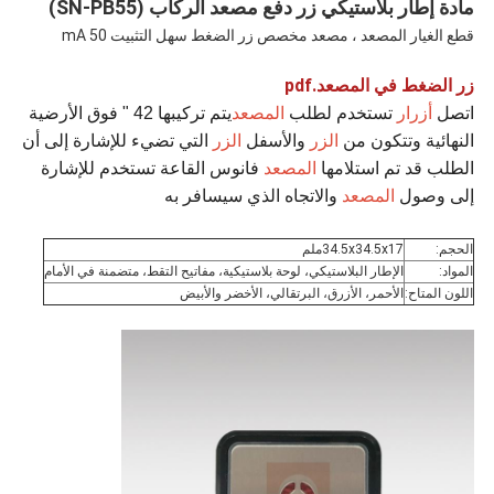
مادة إطار بلاستيكي زر دفع مصعد الركاب (SN-PB55)
قطع الغيار المصعد ، مصعد مخصص زر الضغط سهل التثبيت 50 mA
زر الضغط في المصعد.pdf
اتصل
أزرار
تستخدم لطلب
المصعد
يتم تركيبها 42 " فوق الأرضية
النهائية وتتكون من
الزر
والأسفل
الزر
التي تضيء للإشارة إلى أن
الطلب قد تم استلامها
المصعد
فانوس القاعة تستخدم للإشارة
إلى وصول
المصعد
والاتجاه الذي سيسافر به
الحجم:
34.5x34.5x17ملم
المواد:
الإطار البلاستيكي، لوحة بلاستيكية، مفاتيح التقط، متضمنة في الأمام
اللون المتاح:
الأحمر، الأزرق، البرتقالي، الأخضر والأبيض