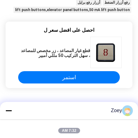
رفع أزرار الضغط
أزرار رفع برايل
lift push buttons,elevator panel buttons,50 mA lift push button
احصل على افضل سعر ل
قطع غيار المصاعد ، زر مخصص للمصاعد
، سهل التركيب 50 مللي أمبير
استمر
مصعد زر
Zoey
Zn إطار سبائك وزر الاكريليك لوحة رفع زر / لمسة زر المصعد
7:32 AM
مصعد مخصص زر دفع 40 * 40 مم حجم هالة الانوار وشخصيات