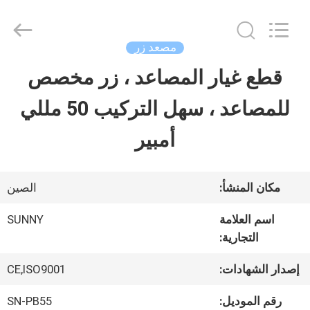
2026
SHANGHAI
SUNNY
ELEVATOR
مصعد زر
CO.,LTD.
All
قطع غيار المصاعد ، زر مخصص
بيت
Rights
Reserved.
للمصاعد ، سهل التركيب 50 مللي
منتجات
أمبير
أشرطة
مكان المنشأ:
الصين
فيديو
اسم العلامة
SUNNY
التجارية:
معلومات
إصدار الشهادات:
CE,ISO9001
عنا
رقم الموديل:
SN-PB55