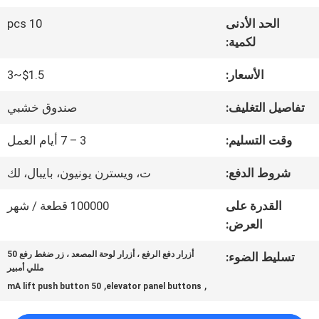
الحد الأدنى
10 pcs
جولة
لكمية:
في
الأسعار:
$1.5~3
المعمل
تفاصيل التغليف:
صندوق خشبي
وقت التسليم:
3 – 7 أيام العمل
مراقبة
شروط الدفع:
ت، ويسترن يونيون، بايبال، لك
الجودة
القدرة على
100000 قطعة / شهر
العرض:
اتصل
أزرار دفع الرفع ، أزرار لوحة المصعد ، زر ضغط رفع 50
تسليط الضوء:
بنا
مللي أمبير
,
,
50 mA lift push button
elevator panel buttons