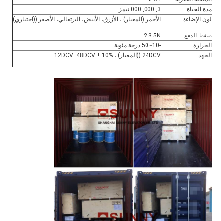
مدة الحياة
3, 000, 000 تيمز
لون الإضاءة
الأحمر (المعيار) ، الأزرق، الأبيض، البرتقالي، الأصفر ((اختياري)
ضغط الدفع
2-3.5N
الحرارة
-10~50 درجة مئوية
الجهد
24DCV ((المعيار) ، 12DCV، 48DCV ± 10%