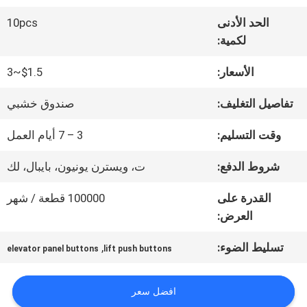
الحد الأدنى
10pcs
جولة
لكمية:
في
الأسعار:
$1.5~3
المعمل
تفاصيل التغليف:
صندوق خشبي
وقت التسليم:
3 – 7 أيام العمل
مراقبة
شروط الدفع:
ت، ويسترن يونيون، بايبال، لك
الجودة
القدرة على
100000 قطعة / شهر
العرض:
اتصل
تسليط الضوء:
,
elevator panel buttons
lift push buttons
بنا
افضل سعر