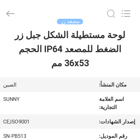
2026
SHANGHAI
SUNNY
ELEVATOR
مصعد زر
CO.,LTD.
All
لوحة مستطيلة الشكل جبل زر
بيت
Rights
Reserved.
الضغط للمصعد IP64 الحجم
منتجات
36x53 مم
أشرطة
مكان المنشأ:
الصين
فيديو
اسم العلامة
SUNNY
التجارية:
معلومات
إصدار الشهادات:
CE,ISO9001
عنا
رقم الموديل:
SN-PB513