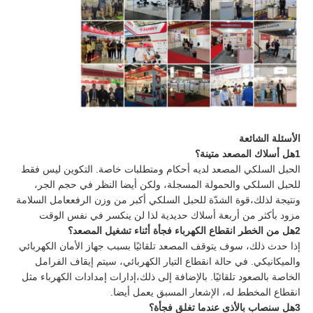
الأسئلة الشائعة
1هل أسلاك المصعد متينة؟
الحبل السلكي المصعد لديه أحكام ومتطلبات خاصة. التكوين ليس فقط
للحبل السلكي والحمولة المسجلة، ولكن أيضا النظر في حجم الجر،
ونتيجة لذلك،قوة الشدّة للحبل السلكي أكبر من وزن الرفععامل السلامة
مزود بأكثر من أربعة أسلاك حديدية لذا لن ينكسر في نفس الوقت
2هل من الخطر انقطاع الكهرباء فجأة أثناء تشغيل المصعد؟
إذا حدث ذلك، سوف يتوقف المصعد تلقائيًا بسبب جهاز الأمان الكهربائي
والميكانيكي. في حالة انقطاع التيار الكهربائي، سيتم إيقاف الفرامل
الخاصة بالصعود تلقائيًا. بالإضافة إلى ذلك،إدارات إمدادات الكهرباء مثل
انقطاع المخطط له، الإشعار المسبق يعمل أيضا.
3هل سنصاب بالأذى عندما تغلق فجأة؟