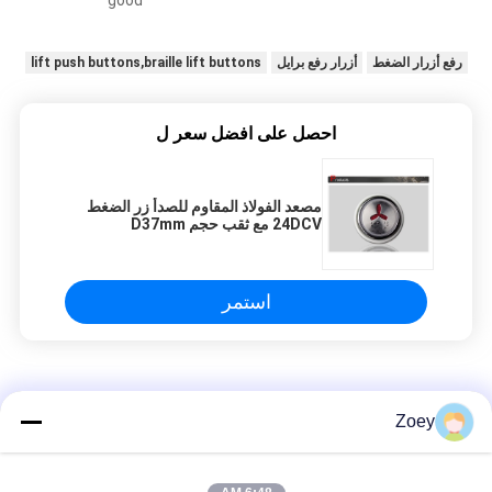
رفع أزرار الضغط
أزرار رفع برايل
lift push buttons,braille lift buttons
احصل على افضل سعر ل
مصعد الفولاذ المقاوم للصدأ زر الضغط
24DCV مع ثقب حجم D37mm
استمر
مصعد زر
Zoey
Zn إطار سبائك وزر الاكريليك لوحة رفع زر / لمسة زر المصعد