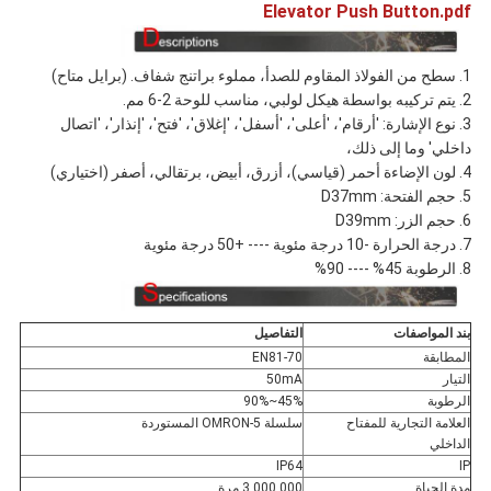
Elevator Push Button.pdf
1. سطح من الفولاذ المقاوم للصدأ، مملوء براتنج شفاف. (برايل متاح)
2. يتم تركيبه بواسطة هيكل لولبي، مناسب للوحة 2-6 مم.
3. نوع الإشارة: 'أرقام'، 'أعلى'، 'أسفل'، 'إغلاق'، 'فتح'، 'إنذار'، 'اتصال
داخلي' وما إلى ذلك،
4. لون الإضاءة أحمر (قياسي)، أزرق، أبيض، برتقالي، أصفر (اختياري)
5. حجم الفتحة: D37mm
6. حجم الزر: D39mm
7. درجة الحرارة -10 درجة مئوية ---- +50 درجة مئوية
8. الرطوبة 45% ---- 90%
بند المواصفات
التفاصيل
المطابقة
EN81-70
التيار
50mA
الرطوبة
45%~90%
العلامة التجارية للمفتاح
سلسلة OMRON-5 المستوردة
الداخلي
IP64
IP
مدة الحياة
3,000,000 مرة