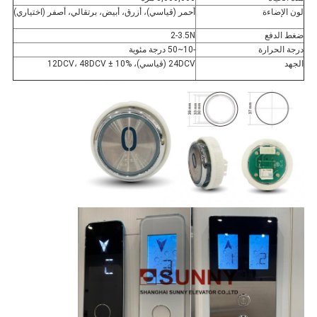
لون الإضاءة
أحمر (قياسي)، أزرق، أبيض، برتقالي، أصفر (اختياري)
ضغط الدفع
2-3.5N
درجة الحرارة
-10~50 درجة مئوية
الجهد
24DCV (قياسي)، 12DCV، 48DCV ± 10%