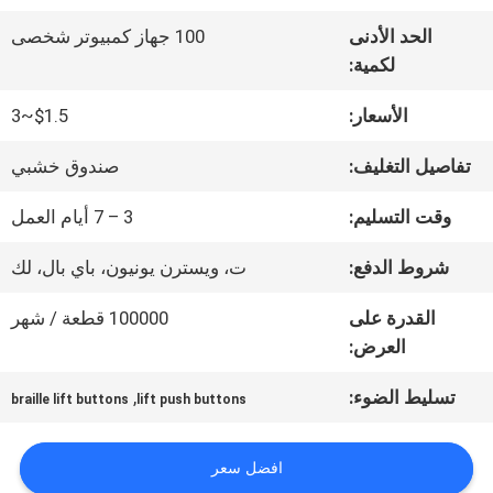
الحد الأدنى
100 جهاز كمبيوتر شخصى
جولة
لكمية:
في
الأسعار:
$1.5~3
المعمل
تفاصيل التغليف:
صندوق خشبي
وقت التسليم:
3 – 7 أيام العمل
مراقبة
شروط الدفع:
ت، ويسترن يونيون، باي بال، لك
الجودة
القدرة على
100000 قطعة / شهر
العرض:
اتصل
تسليط الضوء:
,
braille lift buttons
lift push buttons
بنا
افضل سعر