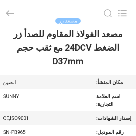
2026
SHANGHAI
SUNNY
ELEVATOR
مصعد زر
CO.,LTD.
All
مصعد الفولاذ المقاوم للصدأ زر
بيت
Rights
Reserved.
الضغط 24DCV مع ثقب حجم
منتجات
D37mm
أشرطة
مكان المنشأ:
الصين
فيديو
اسم العلامة
SUNNY
التجارية:
معلومات
إصدار الشهادات:
CE,ISO9001
عنا
رقم الموديل:
SN-PB965