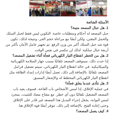
الأسئلة الشائعة
1. هل حبال المصعد متينة؟
حبل المصعد له أحكام ومتطلبات خاصة. التكوين ليس فقط لحبل السلك
والحمل المقنن، ولكن أيضًا مع مراعاة حجم الجر، ونتيجة لذلك، تكون
قوة شد حبل السلك أكبر من وزن الرفع. تم تجهيز عامل الأمان بأكثر من
أربعة حبال سلكية. لذلك لن تنكسر في نفس الوقت.
2. هل من الخطر انقطاع التيار الكهربائي فجأة أثناء تشغيل المصعد؟
إذا حدث ذلك، سيتوقف المصعد تلقائيًا بسبب جهاز السلامة الكهربائية
والميكانيكية. في حالة انقطاع التيار الكهربائي، سيتم تشغيل فرامل
المصعد تلقائيًا. بالإضافة إلى ذلك، تعمل أيضًا إدارات إمداد الطاقة مثل
انقطاع التيار الكهربائي المخطط له والإشعار المسبق.
3. هل نتأذى عندما يغلق فجأة؟
في عملية الإغلاق، إذا لمس الأشخاص باب القاعة، فسوف يعيد باب
المصعد التشغيل تلقائيًا دون أي خطر. مع مفتاح مضاد للتثبيت، بمجرد
لمس البوابة، يجعل إجراء التبديل هذا المصعد غير قادر على الإغلاق
وحتى إعادة الفتح. بالإضافة إلى ذلك، تتوفر أيضًا قوة الإغلاق هنا.
4. كيف يعمل المصعد؟