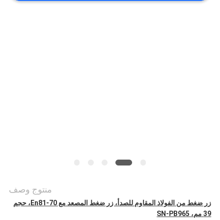
أخبار
حالات
خريطة
الموقع
PRIVACY
POLICY
منتوج وصف
زر ضغط من الفولاذ المقاوم للصدأ، زر ضغط المصعد مع En81-70، حجم
39 مم، SN-PB965