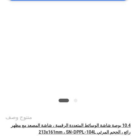
أخبار
حالات
خريطة
الموقع
PRIVACY
POLICY
منتوج وصف
10.4 بوصة شاشة الوسائط المتعددة الرقمية ، شاشة المصعد مع مظهر
رائع ، الحجم المرئي 213x161mm ، SN-DPPL-104L