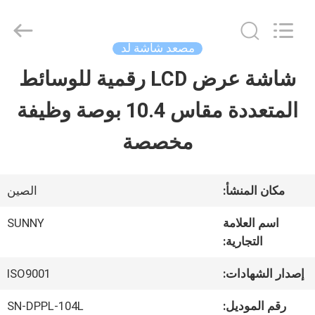
2026
SHANGHAI
SUNNY
ELEVATOR
مصعد شاشة لد
CO.,LTD.
All
شاشة عرض LCD رقمية للوسائط
بيت
Rights
Reserved.
المتعددة مقاس 10.4 بوصة وظيفة
منتجات
مخصصة
أشرطة
مكان المنشأ:
الصين
فيديو
اسم العلامة
SUNNY
التجارية:
معلومات
إصدار الشهادات:
ISO9001
عنا
رقم الموديل:
SN-DPPL-104L