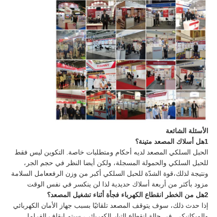
الأسئلة الشائعة
1هل أسلاك المصعد متينة؟
الحبل السلكي المصعد لديه أحكام ومتطلبات خاصة. التكوين ليس فقط
للحبل السلكي والحمولة المسجلة، ولكن أيضا النظر في حجم الجر،
ونتيجة لذلك،قوة الشدّة للحبل السلكي أكبر من وزن الرفععامل السلامة
مزود بأكثر من أربعة أسلاك حديدية لذا لن ينكسر في نفس الوقت
2هل من الخطر انقطاع الكهرباء فجأة أثناء تشغيل المصعد؟
إذا حدث ذلك، سوف يتوقف المصعد تلقائيًا بسبب جهاز الأمان الكهربائي
والميكانيكي. في حالة انقطاع التيار الكهربائي، سيتم إيقاف الفرامل