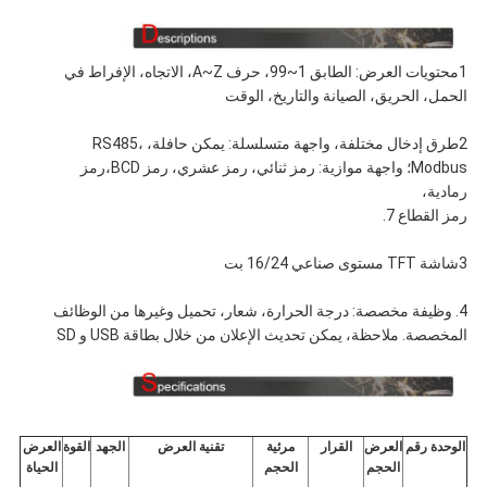
1محتويات العرض: الطابق 1~99، حرف A~Z، الاتجاه، الإفراط في
الحمل، الحريق، الصيانة والتاريخ، الوقت
2طرق إدخال مختلفة، واجهة متسلسلة: يمكن حافلة، RS485،
Modbus؛ واجهة موازية: رمز ثنائي، رمز عشري، رمز BCD،رمز
رمادية،
رمز القطاع 7.
3شاشة TFT مستوى صناعي 16/24 بت
4. وظيفة مخصصة: درجة الحرارة، شعار، تحميل وغيرها من الوظائف
المخصصة. ملاحظة، يمكن تحديث الإعلان من خلال بطاقة USB و SD
الوحدة رقم
العرض
القرار
مرئية
تقنية العرض
الجهد
القوة
العرض
الحجم
الحجم
الحياة