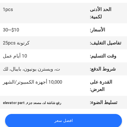
الحد الأدنى
1pcs
جولة
لكمية:
في
الأسعار:
$10~30
المعمل
تفاصيل التغليف:
كرتونة 25pcs
وقت التسليم:
10 أيام عمل
مراقبة
شروط الدفع:
ت، ويسترن يونيون، بايبال، لك
الجودة
القدرة على
10,000 أجهزة الكمبيوتر/الشهر
العرض:
اتصل
تسليط الضوء:
,
رفع شاشة لد، مصعد جزء
elevator part
بنا
افضل سعر