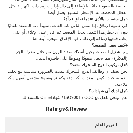
الخاصة بالصعود تلقائيًا. بالإضافة إلى ذلك،إدارات إمدادات الكهرباء مثل
انقطاع المخطط له، الإشعار المسبق يعمل أيضا.
3هل سنصاب بالأذى عندما تغلق فجأة؟
في عملية الإغلاق، إذا لمس الناس باب القاعة، سيبدأ باب المصعد تلقائيًا
دون أي خطر.هذا التبديل يجعل المصعد غير قادر على الإغلاق أو حتى
إعادة فتحهبالإضافة إلى ذلك، قوة الإغلاق متوفرة أيضا هنا.
4كيف يعمل المصعد؟
يتم تشغيل المصاعد بحبل أسلاك مضاد للوزن من خلال محرك الجر
(المكبّر) ، مما يجعل صعودًا وهبوطًا على قاطرة الدليل.
5هل تركيب الدرج المتحرك معقد؟
نحن نعتقد أن وظائف الدرج المتحرك ليست بالضرورة متناسبة مع تعقيد
العمليةبحيث تكون المعدات أكثر دقة وكفاءة وتسمح بتشغيل أسهل وأكثر
ملاءمة.
6هل لديك أي شهادات؟
نعم، ونحن نفعل مع ISO9001 / CCC / شهادات CE بالنسبة لك.
Ratings& Review
التقييم العام