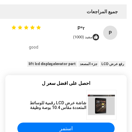
جميع المراجعات
P*r
P
مفيد (1000)
good
رفع عرض LCD
جزء المصعد
lift lcd display,elevator part
احصل على افضل سعر ل
شاشة عرض LCD رقمية للوسائط
المتعددة مقاس 10.4 بوصة وظيفة
مخصصة
استمر