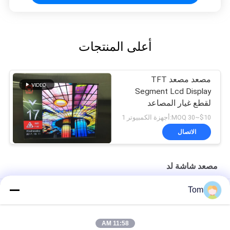
أعلى المنتجات
مصعد مصعد TFT
Segment Lcd Display
لقطع غيار المصاعد
$10~30 MOQ:أجهزة الكمبيوتر 1
الاتصال
مصعد شاشة لد
Tom
الترويجية شريحة مصعد لد عرض / شاشة لد للمصعد
12.1 بوصة شاشات عرض المصعد الشرطي لأجزاء رفع الركاب
11:58 AM