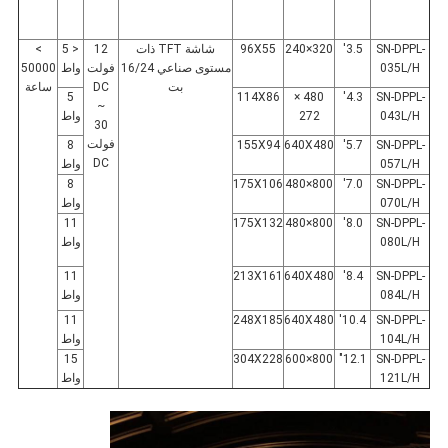
SN-DPPL-
3.5'
320×240
96X55
شاشة TFT ذات
12
< 5
>
035L/H
مستوى صناعي 16/24
فولت
واط
50000
بت
DC
ساعة
5
114X86
480 ×
4.3'
SN-DPPL-
~
043L/H
272
واط
30
فولت
8
155X94
640X480
5.7'
SN-DPPL-
DC
057L/H
واط
8
175X106
800×480
7.0'
SN-DPPL-
070L/H
واط
11
175X132
800×480
8.0'
SN-DPPL-
080L/H
واط
11
213X161
640X480
8.4'
SN-DPPL-
084L/H
واط
11
248X185
640X480
10.4'
SN-DPPL-
104L/H
واط
15
304X228
800×600
12.1"
SN-DPPL-
121L/H
واط