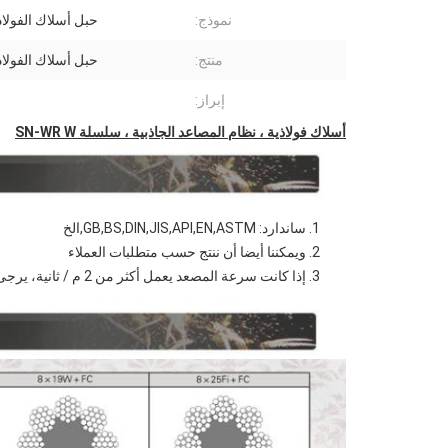
نموذج:
حبل أسلاك الفولا
منتج:
حبل أسلاك الفولا
إبراز:
أسلاك فولاذية ، نظام المصاعد الجاذبية ، سلسلة SN-WR W
ساندارد: GB,BS,DIN,JIS,API,EN,ASTM,الخ
ويمكننا أيضا أن ننتج حسب متطلبات العملاء
إذا كانت سرعة المصعد يعمل أكثر من 2 م / ثانية، يرجى ملاحظة لنا عند طلب حبال الأسلاك