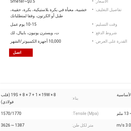
الأسعار:
$0.5~5meter
تفاصيل التغليف:
خشبية، معبأة في بكرة بلاستيكية، بكرة، حقيبة،
طبل أو الكرتون، وفقا لمتطلباتك
وقت التسليم:
10-15 يوم عمل
شروط الدفع:
ت، ويسترن يونيون، بايبال، لك
القدرة على العرض:
10,000 أجهزة الكمبيوتر/الشهر
اتصل
الأساسية
8 × 19S + 8 × 7 + 1 × 19W (قلب
بناء:
فولاذي)
1570/1770
Tensile (Mpa):
متر لكل طن:
1387 ~ 3626