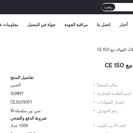
يبحث
أخبار
اتصل بنا
مراقبة الجودة
جولة في المعمل
معلومات عن
ولاذ مع CE ISO
CE 
تفاصيل المنتج:
مكان المنشأ:
الصين
اسم العلامة التجارية:
SUNNY
إصدار الشهادات:
CE,ISO9001
رقم الموديل:
سن-ور سلسلة W
شروط الدفع والشحن:
الحد الأدنى لكمية:
1000 عداد