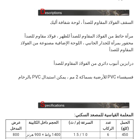
السقف الفولاذ المقاوم للصدأ ، لوحة شفافة أليك
مرآة حائط من الفولاذ المقاوم للصدأ للظهر ، فولاذ مقاوم للصدأ
محفور بمرآة للجدار الجانبي ، اللوحة الإضافية مصنوعة من الفولاذ
المقاوم للصدأ
درابزين أنبوب دائري من الفولاذ المقاوم للصدأ
فسيفساء PVC للأرضية بسماكة 2 مم ، يمكن استبدال PVC بالرخام
المعلمة القياسية للمصعد السكني:
الحمل
عدد
السرعة (م / ث)
الحجم داخل الكابينة
عرض
(كلغ)
الركاب
المدخل
450
6
1.0 / 1.5
1400 واط × 900 هرتز
800