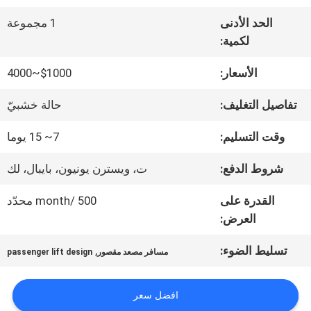
الحد الأدنى
1 مجموعة
جولة
لكمية:
في
الأسعار:
$1000~4000
المعمل
تفاصيل التغليف:
حالة خشبيّ
وقت التسليم:
7~ 15 يوما
مراقبة
شروط الدفع:
ت، ويسترن يونيون، بايبال، لك
الجودة
القدرة على
500 /month محدّد
العرض:
اتصل
تسليط الضوء:
,
مسافر مصعد مقصور
passenger lift design
بنا
افضل سعر