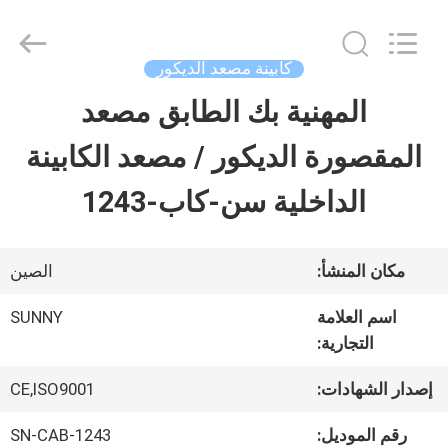
2026
SHANGHAI
SUNNY
ELEVATOR
كابينة مصعد الديكور
CO.,LTD.
All
المهنية بك الطابق مصعد
بيت
Rights
Reserved.
المقصورة الديكور / مصعد الكابينة
منتجات
الداخلية سن-كاب-1243
أشرطة
مكان المنشأ:
الصين
فيديو
اسم العلامة
SUNNY
التجارية:
معلومات
إصدار الشهادات:
CE,ISO9001
عنا
رقم الموديل:
SN-CAB-1243