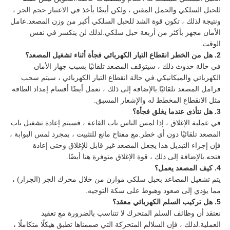
للحبل السلكي والحمل المقنن ، ولكن أيضًا يأخذ في الاعتبار حجم الجر ،
ونتيجة لذلك ، تكون قوة الشد للحبل السلكي أكبر من وزن المصعد.عامل
الأمان مجهز بأكثر من أربعة حبل سلكي.لذلك لن ينكسر في نفس
الوقت.
2. هل من الخطر انقطاع التيار الكهربائي فجأة أثناء تشغيل المصعد؟
في حالة حدوث ذلك ، سيتوقف المصعد تلقائيًا بسبب جهاز الأمان
الكهربائي والميكانيكي.في حالة انقطاع التيار الكهربائي ، سيتم سحب
فرامل المصعد تلقائيًا.بالإضافة إلى ذلك ، تعمل أيضًا أقسام إمداد الطاقة
مثل الانقطاع المخطط له والإشعار المسبق.
3. هل نتأذى عندما يغلق فجأة؟
في عملية الإغلاق ، إذا لمس الناس باب القاعة ، فسيتم إعادة تشغيل باب
المصعد تلقائيًا دون أي خطر.مع مفتاح مانع للتثبيت ، بمجرد لمس البوابة ،
فإن إجراء التبديل هذا يجعل المصعد غير قابل للإغلاق وحتى إعادة
فتحه.بالإضافة إلى ذلك ، قوة الإغلاق متوفرة هنا أيضًا.
4. كيف المصعد يعمل؟
يتم تشغيل المصاعد بحبل سلكي موازن من خلال محرك الجر (الجرار) ،
مما يؤدي إلى صعود وهبوط على سكة التوجيه.
5. هل تركيب السلم الكهربائي معقد؟
نعتقد أن وظائف السلم المتحرك لا تتناسب بالضرورة مع تعقيد
العملية.لذلك ، فإن السلالم المتحركة التي صممناها تطبق هيكلًا متكاملًا ،