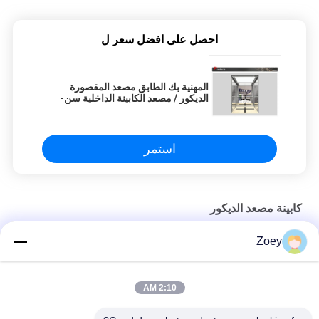
احصل على افضل سعر ل
المهنية بك الطابق مصعد المقصورة
الديكور / مصعد الكابينة الداخلية سن-
كاب-1243
استمر
كابينة مصعد الديكور
Zoey
سقف الاكريليك شفاف الركاب مصاعد الأبيض القوس الخفيفة البعث
لوحة
2:10 AM
مصعد المقصورة الفولاذ المقاوم للصدأ لوحة الديكور للمباني السكنية