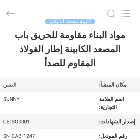
2026
SHANGHAI
SUNNY
ELEVATOR
كابينة مصعد الديكور
CO.,LTD.
All
مواد البناء مقاومة للحريق باب
بيت
Rights
Reserved.
المصعد الكابينة إطار الفولاذ
منتجات
المقاوم للصدأ
أشرطة
مكان المنشأ:
الصين
فيديو
اسم العلامة
SUNNY
التجارية:
معلومات
إصدار الشهادات:
CE,ISO9001
عنا
رقم الموديل:
SN-CAB-1247