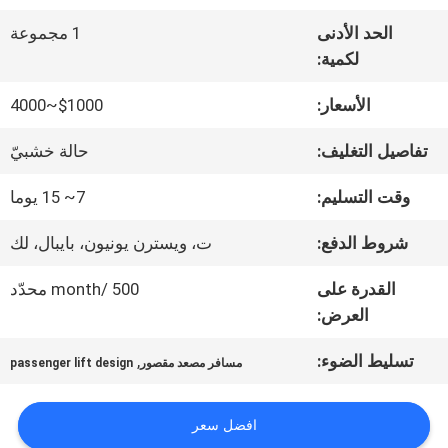
الحد الأدنى
1 مجموعة
جولة
لكمية:
في
الأسعار:
$1000~4000
المعمل
تفاصيل التغليف:
حالة خشبيّ
وقت التسليم:
7~ 15 يوما
مراقبة
شروط الدفع:
ت، ويسترن يونيون، بايبال، لك
الجودة
القدرة على
500 /month محدّد
العرض:
اتصل
تسليط الضوء:
,
مسافر مصعد مقصور
passenger lift design
بنا
افضل سعر