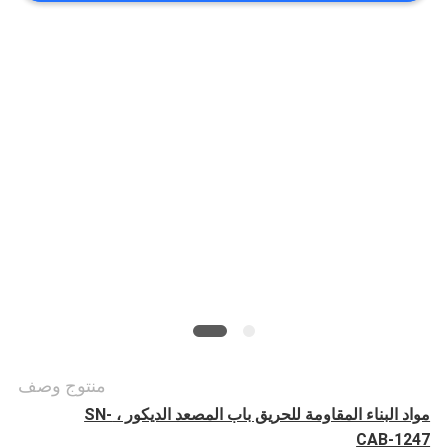
أخبار
حالات
خريطة
الموقع
PRIVACY
POLICY
منتوج وصف
مواد البناء المقاومة للحريق باب المصعد الديكور ، SN-
CAB-1247