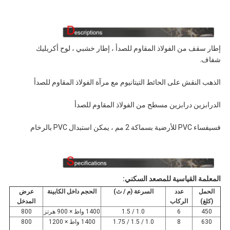
إطار سقف من الفولاذ المقاوم للصدأ ، إطار خشبي ، لوح أكريليك
شفاف.
الذهب النقش على الحائط التيتانيوم مع مرآة الفولاذ المقاوم للصدأ
الدرابزين درابزين مسطح من الفولاذ المقاوم للصدأ
فسيفساء PVC للأرضية بسماكة 2 مم ، يمكن استبدال PVC بالرخام
المعلمة القياسية للمصعد السكني:
الحمل
عدد
السرعة (م / ث)
الحجم داخل الكابينة
عرض
(كلغ)
الركاب
المدخل
450
6
1.0 / 1.5
1400 واط × 900 هرتز
800
630
8
1.0 / 1.5 / 1.75
1400 واط × 1200
800