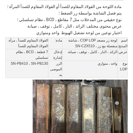
مادة اللوحة من الفولاذ المقاوم للصدأ أو الفولاذ المقاوم للصدأ المرآة ؛
يتم فصل الشاشة بواسطة زر الضغط ؛
نوع حقيقي من المدخلات مثل 7 مقاطع ، BCD ، نظام تسلسلي ؛
عرض محتوى مختلف: الزائد ، النار ، كامل ، توقف ، صيانة
اختيار نوعين من لوحة تشغيل الهبوط: واحد ومتوازي
اسم
لوحة زر مصعد COP LOP ، شاشة
مادة:
الفولاذ المقاوم للصدأ ، مرآة
المنتج:
منفصلة مع زر ، SN-CZX510
الفولاذ المقاوم للصدأ
عرض:
الزائد ، النار ، كامل ، توقف ، صيانة
إدخال
7 قطعة ، BCD ، نظام
إشارة:
تسلسلي
نوع
واحد ، متوازي
الزر
SN-PB410 ، SN-PB130
LOP:
الموصى
به: