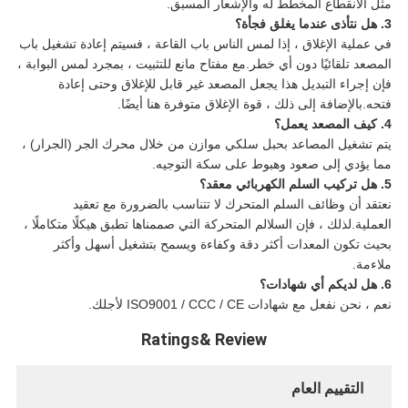
مثل الانقطاع المخطط له والإشعار المسبق.
3. هل نتأذى عندما يغلق فجأة؟
في عملية الإغلاق ، إذا لمس الناس باب القاعة ، فسيتم إعادة تشغيل باب
المصعد تلقائيًا دون أي خطر.مع مفتاح مانع للتثبيت ، بمجرد لمس البوابة ،
فإن إجراء التبديل هذا يجعل المصعد غير قابل للإغلاق وحتى إعادة
فتحه.بالإضافة إلى ذلك ، قوة الإغلاق متوفرة هنا أيضًا.
4. كيف المصعد يعمل؟
يتم تشغيل المصاعد بحبل سلكي موازن من خلال محرك الجر (الجرار) ،
مما يؤدي إلى صعود وهبوط على سكة التوجيه.
5. هل تركيب السلم الكهربائي معقد؟
نعتقد أن وظائف السلم المتحرك لا تتناسب بالضرورة مع تعقيد
العملية.لذلك ، فإن السلالم المتحركة التي صممناها تطبق هيكلًا متكاملًا ،
بحيث تكون المعدات أكثر دقة وكفاءة ويسمح بتشغيل أسهل وأكثر
ملاءمة.
6. هل لديكم أي شهادات؟
نعم ، نحن نفعل مع شهادات ISO9001 / CCC / CE لأجلك.
Ratings& Review
التقييم العام