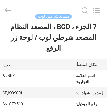
2026
SHANGHAI
SUNNY
ELEVATOR
مصعد شرطي لوب
CO.,LTD.
All
7 الجزء ، BCD ، المصعد النظام
بيت
Rights
Reserved.
المصعد شرطي لوب / لوحة زر
منتجات
الرفع
أشرطة
مكان المنشأ:
الصين
فيديو
اسم العلامة
SUNNY
التجارية:
معلومات
إصدار الشهادات:
CE,ISO9001
عنا
رقم الموديل:
SN-CZX510