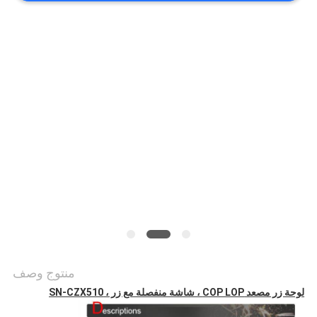
أخبار
حالات
خريطة
الموقع
PRIVACY
POLICY
منتوج وصف
لوحة زر مصعد COP LOP ، شاشة منفصلة مع زر ، SN-CZX510