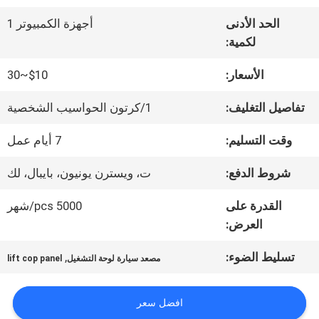
الحد الأدنى
أجهزة الكمبيوتر 1
جولة
لكمية:
في
الأسعار:
$10~30
المعمل
تفاصيل التغليف:
1/كرتون الحواسيب الشخصية
وقت التسليم:
7 أيام عمل
مراقبة
شروط الدفع:
ت، ويسترن يونيون، بايبال، لك
الجودة
القدرة على
5000 pcs/شهر
العرض:
اتصل
تسليط الضوء:
,
مصعد سيارة لوحة التشغيل
lift cop panel
بنا
افضل سعر