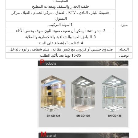
المعيشة ،
خلفية الجدار والسقف ومعدات المطبخ
خصيصًا للبار ، النادي ، KTV ، الفندق ، مركز الحمام ، الفيلا ، مركز
التسوق.
ميزة
1.سهلة التركيب
2. up و down يمكن أن تضيف ضوء اللون سوف يحسن الأداء
3- البياض الجيد والشفافية والانكسارية والصلابة
4. لا تلوث أو إشعاع على البيئة
التعبئة
صندوق خشبي أو كرتوني مع كيس فقاعة ، فيلم شفاف ، رغوة بالداخل.
توصيل
15-35 يوما بعد تأكيد الطلب