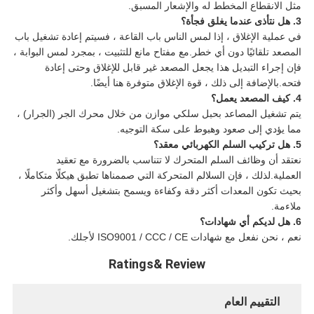
مثل الانقطاع المخطط له والإشعار المسبق.
3. هل نتأذى عندما يغلق فجأة؟
في عملية الإغلاق ، إذا لمس الناس باب القاعة ، فسيتم إعادة تشغيل باب
المصعد تلقائيًا دون أي خطر.مع مفتاح مانع للتثبيت ، بمجرد لمس البوابة ،
فإن إجراء التبديل هذا يجعل المصعد غير قابل للإغلاق وحتى إعادة
فتحه.بالإضافة إلى ذلك ، قوة الإغلاق متوفرة هنا أيضًا.
4. كيف المصعد يعمل؟
يتم تشغيل المصاعد بحبل سلكي موازن من خلال محرك الجر (الجرار) ،
مما يؤدي إلى صعود وهبوط على سكة التوجيه.
5. هل تركيب السلم الكهربائي معقد؟
نعتقد أن وظائف السلم المتحرك لا تتناسب بالضرورة مع تعقيد
العملية.لذلك ، فإن السلالم المتحركة التي صممناها تطبق هيكلًا متكاملًا ،
بحيث تكون المعدات أكثر دقة وكفاءة ويسمح بتشغيل أسهل وأكثر
ملاءمة.
6. هل لديكم أي شهادات؟
نعم ، نحن نفعل مع شهادات ISO9001 / CCC / CE لأجلك.
Ratings& Review
التقييم العام