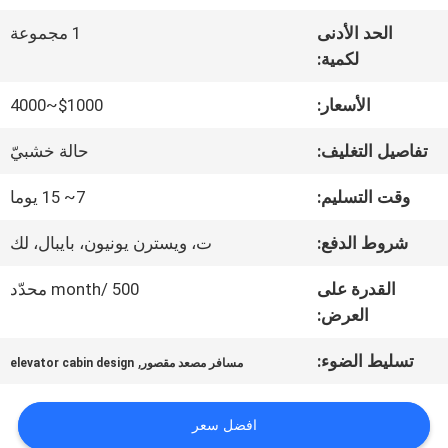
الحد الأدنى
1 مجموعة
جولة
لكمية:
في
الأسعار:
$1000~4000
المعمل
تفاصيل التغليف:
حالة خشبيّ
وقت التسليم:
7~ 15 يوما
مراقبة
شروط الدفع:
ت، ويسترن يونيون، بايبال، لك
الجودة
القدرة على
500 /month محدّد
العرض:
اتصل
تسليط الضوء:
,
مسافر مصعد مقصور
elevator cabin design
بنا
افضل سعر