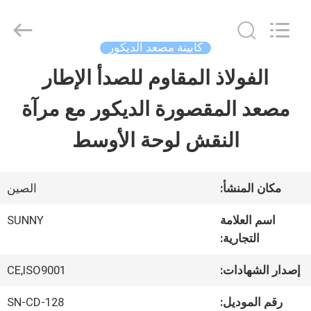
2026
SHANGHAI
SUNNY
ELEVATOR
كابينة مصعد الديكور
CO.,LTD.
All
الفولاذ المقاوم للصدأ الإطار
بيت
Rights
Reserved.
مصعد المقصورة الديكور مع مرآة
منتجات
النقش لوحة الأوسط
أشرطة
مكان المنشأ:
الصين
فيديو
اسم العلامة
SUNNY
التجارية:
معلومات
إصدار الشهادات:
CE,ISO9001
عنا
رقم الموديل:
SN-CD-128