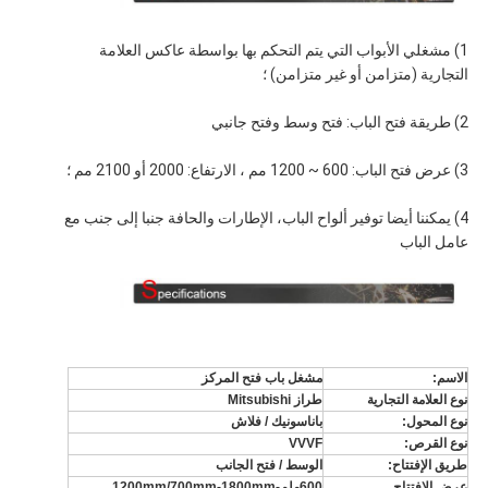
1) مشغلي الأبواب التي يتم التحكم بها بواسطة عاكس العلامة
التجارية (متزامن أو غير متزامن) ؛
2) طريقة فتح الباب: فتح وسط وفتح جانبي
3) عرض فتح الباب: 600 ~ 1200 مم ، الارتفاع: 2000 أو 2100 مم ؛
4) يمكننا أيضا توفير ألواح الباب، الإطارات والحافة جنبا إلى جنب مع
عامل الباب
الاسم:
مشغل باب فتح المركز
نوع العلامة التجارية
طراز Mitsubishi
نوع المحول:
باناسونيك / فلاش
نوع القرص:
VVVF
طريق الإفتتاح:
الوسط / فتح الجانب
عرض الافتتاح
600ملم
-1200mm/700mm-1800mm