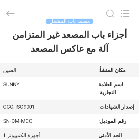
2026
SHANGHAI
SUNNY
ELEVATOR
مصعد باب المشغل
CO.,LTD.
All
أجزاء باب المصعد غير المتزامن
بيت
Rights
Reserved.
آلة مع عاكس المصعد
منتجات
مكان المنشأ:
الصين
أشرطة
اسم العلامة
SUNNY
التجارية:
فيديو
إصدار الشهادات:
CCC, ISO9001
معلومات
رقم الموديل:
SN-DM-MCC
عنا
الحد الأدنى
أجهزة الكمبيوتر 1