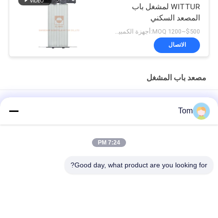
WITTUR لمشغل باب
المصعد السكني
$500~1200 MOQ:أجهزة الكمبيوتر 1
الاتصال
مصعد باب المشغل
600 ~ 1200 مم جهاز فتح الباب الهبوطي المركزي نوع الوزن المشترك
Tom
مع اختبار التأثير 45 كجم
2-الورق المركزية فتح المغناطيس الدائم عامل الباب المتزامن للمصعد
7:24 PM
مع تركيب السيارة العلوية
Good day, what product are you looking for?
جهاز باب هبوط المصعد ذو ورقتين وفتحة جانبية ووزن داخلي
فئات شعبية
جميع