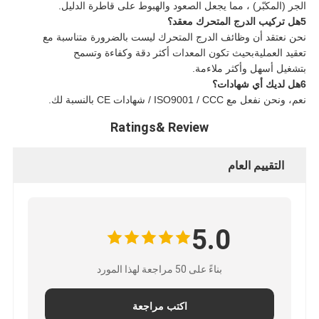
الجر (المكبّر) ، مما يجعل الصعود والهبوط على قاطرة الدليل.
5هل تركيب الدرج المتحرك معقد؟
نحن نعتقد أن وظائف الدرج المتحرك ليست بالضرورة متناسبة مع
تعقيد العمليةبحيث تكون المعدات أكثر دقة وكفاءة وتسمح
بتشغيل أسهل وأكثر ملاءمة.
6هل لديك أي شهادات؟
نعم، ونحن نفعل مع ISO9001 / CCC / شهادات CE بالنسبة لك.
Ratings& Review
التقييم العام
5.0
بناءً على 50 مراجعة لهذا المورد
اكتب مراجعة