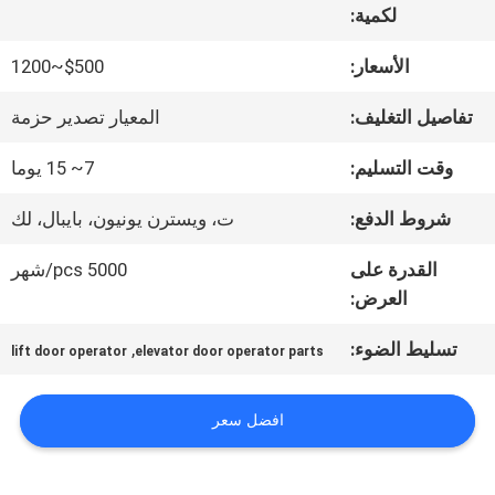
لكمية:
جولة
الأسعار:
$500~1200
في
تفاصيل التغليف:
المعيار تصدير حزمة
المعمل
وقت التسليم:
7~ 15 يوما
شروط الدفع:
ت، ويسترن يونيون، بايبال، لك
مراقبة
القدرة على
5000 pcs/شهر
الجودة
العرض:
تسليط الضوء:
,
lift door operator
elevator door operator parts
اتصل
بنا
افضل سعر