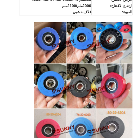
ارتفاع الافتتاح:
2000ملم
/2100ملم
العبوة:
غلاف خشبي