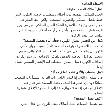
الأسئلة الشائعة
1هل أسلاك المصعد متينة؟
الحبل السلكي المصعد لديه أحكام ومتطلبات خاصة. التكوين ليس
فقط للحبل السلكي والحمولة المسجلة، ولكن أيضا النظر في
حجم الجر، ونتيجة لذلك،قوة الشدّة للحبل السلكي أكبر من وزن
الرفععامل السلامة مزود بأكثر من أربعة أسلاك حديدية لذا لن
ينكسر في نفس الوقت
2هل من الخطر انقطاع الكهرباء فجأة أثناء تشغيل المصعد؟
إذا حدث ذلك، سوف يتوقف المصعد تلقائيًا بسبب جهاز الأمان
الكهربائي والميكانيكي. في حالة انقطاع التيار الكهربائي، سيتم
سحب الفرامل الخاصة بالصعود تلقائيًا. بالإضافة إلى ذلك،إدارات
إمدادات الكهرباء مثل انقطاع المخطط له، الإشعار المسبق يعمل
أيضا.
3هل سنصاب بالأذى عندما تغلق فجأة؟
في عملية الإغلاق، إذا لمس الناس باب القاعة، سيبدأ باب المصعد
تلقائيًا دون أي خطر.هذا التبديل يجعل المصعد غير قادر على
الإغلاق أو حتى إعادة فتحهبالإضافة إلى ذلك، قوة الإغلاق متوفرة
أيضا هنا.
4كيف يعمل المصعد؟
يتم تشغيل المصاعد بحبل أسلاك مضاد للوزن من خلال محرك